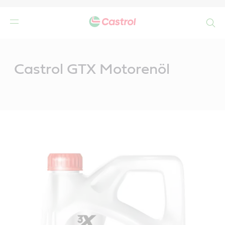
Search
Main
Content
Castrol GTX Motorenöl