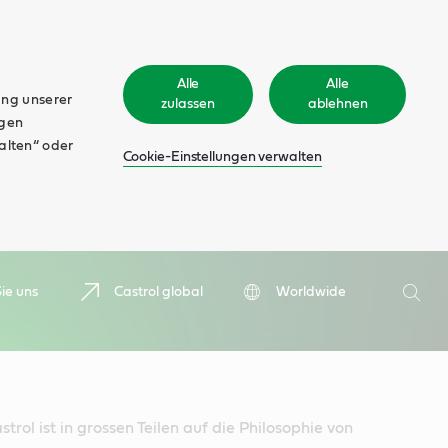
Alle
Alle
ung unserer
zulassen
ablehnen
ngen
walten“ oder
Cookie-Einstellungen verwalten
Suche
ie uns
Castrol global
Worldwide
Such
trol ist in grossen Teilen auf die Philosophie von