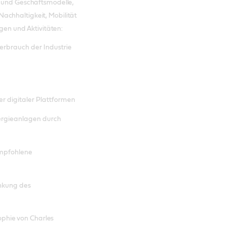
e und Geschäftsmodelle,
achhaltigkeit, Mobilität
ngen und Aktivitäten:
erbrauch der Industrie
er digitaler Plattformen
ergieanlagen durch
empfohlene
nkung des
sophie von Charles