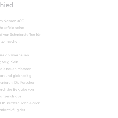
chied
 dem Namen «CC
akefield seine
uf von Schmierstoffen für
g zu machen.
sse an zwei neuen
gzeug. Sein
 die neuen Motoren.
art und gleichzeitig
onieren. Die Forscher
rch die Beigabe von
flanzenöls aus
1919 nutzten John Alcock
tlantikflug der