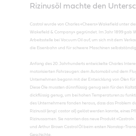
Rizinusöl machte den Unters
Castrol wurde von Charles «Cheers» Wakefield unter
Wakefield & Company» gegründet. Im Jahr 1899 gab W
Arbeitsstelle bei Vacuum Oil auf, um sich mit dem Verka
die Eisenbahn und für schwere Maschinen selbstständi
Anfang des 20. Jahrhunderts entwickelte Charles Intere
motorisierten Fahrzeugen: dem Automobil und dem Flu
Unternehmen begann mit der Entwicklung von Ölen für
Diese Öle mussten dünnflüssig genug sein für den Kaltst
dickflüssig genug, um bei hohen Temperaturen zu funkti
des Unternehmens fanden heraus, dass das Problem du
Rizinusöl (engl. castor oil) gelöst werden konnte, eines P
Rizinussamen. Sie nannten das neue Produkt «Castrol». 
und Arthur Brown Castrol Öl beim ersten Nonstop-Transa
Geschichte.