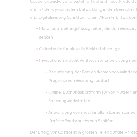
Castrol entwickelt und testet fortlaufend neue Produkt
um mit der dynamischen Entwicklung in den Bereichen N
und Digitalisierung Schritt zu halten. Aktuelle Entwicklu
Metallbearbeitungsflüssigkeiten, die den Wasserv
senken
Getriebeöle für aktuelle Elektrofahrzeuge
Investitionen in Joint Ventures zur Entwicklung neu
Reduzierung der Betriebskosten von Winden
Prognose von Wartungsbedarf
Online-Buchungsplattform für von Nutzern 
Fahrzeugwerkstätten
Anwendung von maschinellem Lernen zur Se
Kraftstoffverbrauchs von Schiffen
Der Erfolg von Castrol ist in grossen Teilen auf die Philo