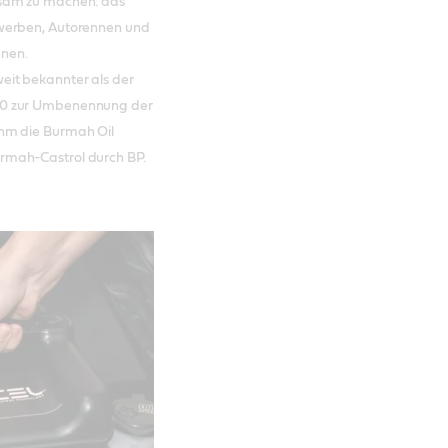
ksam zu machen: das
ewerben, Autorennen und
hnen.
eit bekannter als der
60 zur Umbenennung der
hm die Burmah Oil
rmah-Castrol durch BP.