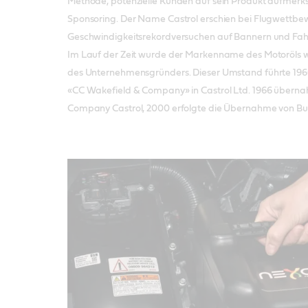
Methode, potenzielle Kunden auf sein Produkt aufmer
Sponsoring. Der Name Castrol erschien bei Flugwettb
Geschwindigkeitsrekordversuchen auf Bannern und Fa
Im Lauf der Zeit wurde der Markenname des Motoröls w
des Unternehmensgründers. Dieser Umstand führte 19
«CC Wakefield & Company» in Castrol Ltd. 1966 überna
Company Castrol, 2000 erfolgte die Übernahme von Bu