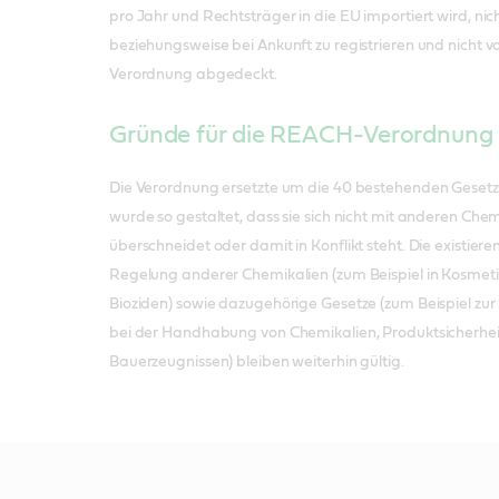
pro Jahr und Rechtsträger in die EU importiert wird, nic
beziehungsweise bei Ankunft zu registrieren und nicht 
Verordnung abgedeckt.
Gründe für die REACH-Verordnung
Die Verordnung ersetzte um die 40 bestehenden Geset
wurde so gestaltet, dass sie sich nicht mit anderen Che
überschneidet oder damit in Konflikt steht. Die existie
Regelung anderer Chemikalien (zum Beispiel in Kosmeti
Bioziden) sowie dazugehörige Gesetze (zum Beispiel zur 
bei der Handhabung von Chemikalien, Produktsicherhei
Bauerzeugnissen) bleiben weiterhin gültig.