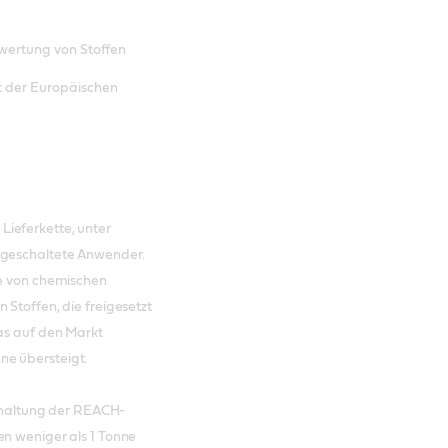
wertung von Stoffen
kt der Europäischen
ieferkette, unter
hgeschaltete Anwender.
re von chemischen
 Stoffen, die freigesetzt
das auf den Markt
ne übersteigt.
Einhaltung der REACH-
en weniger als 1 Tonne