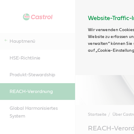
Website-Traffic-
Wir verwenden Cookies
Website zu erfassen un
Hauptmenü
verwalten“ können Sie s
auf „Cookie-Einstellun
HSE-Richtlinie
Produkt-Stewardship
REACH-Verordnung
Global Harmonisiertes
Startseite
Über Castr
System
Main
REACH-Veror
Content