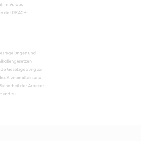
ht im Voraus
von der REACH-
zesregelungen und
mikaliengesetzen
rende Gesetzgebung zur
ka, Arzneimitteln und
Sicherheit der Arbeiter
t und zu