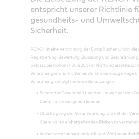
entspricht unserer Richtlinie f
gesundheits- und Umweltschu
Sicherheit.
REACH ist eine Verordnung der Europäischen Union, die s
Registrierung, Bewertung, Zulassung und Beschränkung
befasst. Sie trat am 1. Juni 2007 in Kraft und ersetzte za
Verordnungen und Richtlinien durch eine einzige Regel
Verordnung verfolgt mehrere Zielsetzungen:
Schutz der Gesundheit und der Umwelt vor den Ge
Chemikalien ausgehen können
Übertragung der Verantwortung, die mit der Ver
Chemikalien einhergehenden Risiken zu versteh
Verbesserte Innovationskraft und Wettbewerbsfä