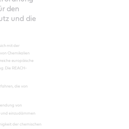
ür den
tz und die
ich mit der
 von Chemikalien
hlreiche europäische
ung. Die REACH-
fahren, die von
wendung von
en und einzudämmen
higkeit der chemischen