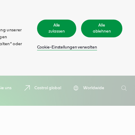
Alle
Alle
ung unserer
zulassen
ablehnen
ngen
walten“ oder
Cookie-Einstellungen verwalten
Suche
ie uns
Castrol global
Worldwide
Such