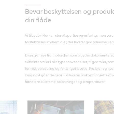
Bevar beskyttelsen og produkt
din flåde
Vi tilbyder ikke kun stor ekspertise og erfaring, men vo
førsteklasses smøremidler, der leverer god ydeevne ve
Disse går lige fra motorolier, som tilbyder dokumentere
skifteintervaller i alle typer anvendelser, til gearolier, 
termisk belastning og forlænget levetid. Fra lejer og hyd
langsomt gående gear – vi leverer omkostningseffektive
håndtere ekstreme belastninger og temperaturer.