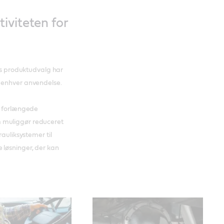
iviteten for
res produktudvalg har
d enhver anvendelse.
t forlængede
som muliggør reduceret
rauliksystemer til
 løsninger, der kan