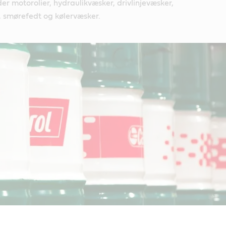
er motorolier, hydraulikvæsker, drivlinjevæsker,
 smørefedt og kølervæsker.