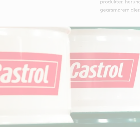
produkter, herund
gearsmøremidler,