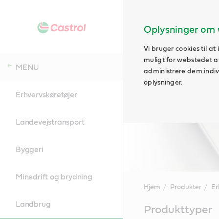
Oplysninger om 
Vi bruger cookies til a
muligt for webstedet at 
MENU
administrere dem indivi
oplysninger.
Erhvervskøretøjer
Landevejstransport
Byggeri
Minedrift og brydning
Hjem
Produkter
Er
Landbrug
Main
Produkttyper
Content