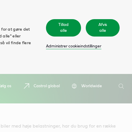
Tillad
Afvis
 for at gøre det
alle
alle
 alle" eller
å vil finde flere
Administrer cookieindstillinger
Søge
Følg os
Castrol global
Worldwide
Søge
iler med høje belastninger, har du brug for en række