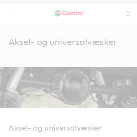
Search
Main
Content
de
Aksel- og universalvæsker
r
Aksel- og universalvæsker