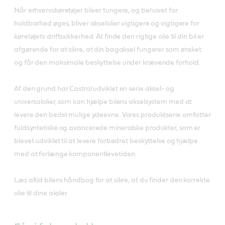
Når erhvervskøretøjer bliver tungere, og behovet for
holdbarhed øges, bliver akselolier vigtigere og vigtigere for
køretøjets driftssikkerhed. At finde den rigtige olie til din bil er
afgørende for at sikre, at din bagaksel fungerer som ønsket
og får den maksimale beskyttelse under krævende forhold.
Af den grund har Castrol udviklet en serie aksel- og
universalolier, som kan hjælpe bilens akselsystem med at
levere den bedst mulige ydeevne. Vores produktserie omfatter
fuldsyntetiske og avancerede mineralske produkter, som er
blevet udviklet til at levere forbedret beskyttelse og hjælpe
med at forlænge komponentlevetiden.
Læs altid bilens håndbog for at sikre, at du finder den korrekte
olie til dine aksler.