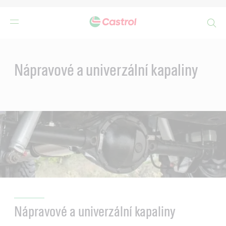
Search
Main
Content
Nápravové a univerzální kapaliny
Nápravové a univerzální kapaliny