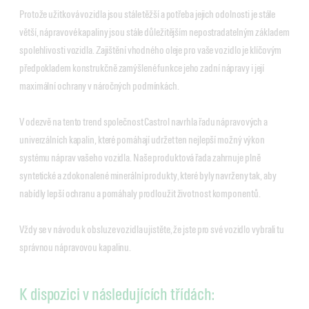
Protože užitková vozidla jsou stále těžší a potřeba jejich odolnosti je stále
větší, nápravové kapaliny jsou stále důležitějším nepostradatelným základem
spolehlivosti vozidla. Zajištění vhodného oleje pro vaše vozidlo je klíčovým
předpokladem konstrukčně zamýšlené funkce jeho zadní nápravy i její
maximální ochrany v náročných podmínkách.
V odezvě na tento trend společnost Castrol navrhla řadu nápravových a
univerzálních kapalin, které pomáhají udržet ten nejlepší možný výkon
systému náprav vašeho vozidla. Naše produktová řada zahrnuje plně
syntetické a zdokonalené minerální produkty, které byly navrženy tak, aby
nabídly lepší ochranu a pomáhaly prodloužit životnost komponentů.
Vždy se v návodu k obsluze vozidla ujistěte, že jste pro své vozidlo vybrali tu
správnou nápravovou kapalinu.
K dispozici v následujících třídách: