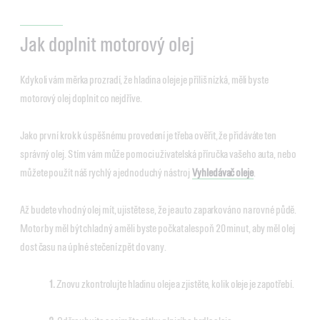
Jak doplnit motorový olej
Kdykoli vám měrka prozradí, že hladina oleje je příliš nízká, měli byste
motorový olej doplnit co nejdříve.
Jako první krok k úspěšnému provedení je třeba ověřit, že přidáváte ten
správný olej. S tím vám může pomoci uživatelská příručka vašeho auta, nebo
můžete použít náš rychlý a jednoduchý nástroj
Vyhledávač oleje
.
Až budete vhodný olej mít, ujistěte se, že je auto zaparkováno na rovné půdě.
Motor by měl být chladný a měli byste počkat alespoň 20 minut, aby měl olej
dost času na úplné stečení zpět do vany.
1.
Znovu zkontrolujte hladinu oleje a zjistěte, kolik oleje je zapotřebí.