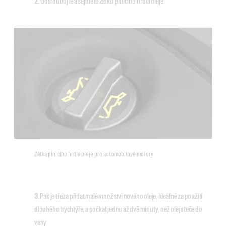
2.
Odšroubujte a sejměte zátku plnicího hrdla oleje
Zátka plnicího hrdla oleje pro automobilové motory
3.
Pak je třeba přidat malé množství nového oleje, ideálně za použití
dlouhého trychtýře, a počkat jednu až dvě minuty, než olej steče do
vany