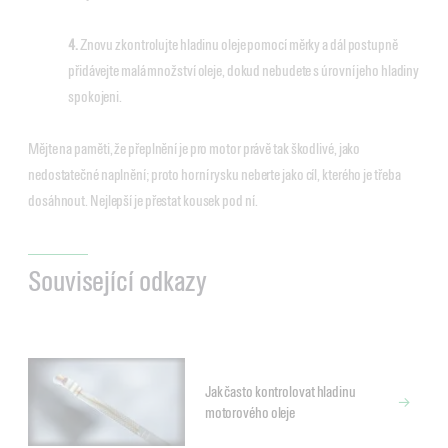
4.
Znovu zkontrolujte hladinu oleje pomocí měrky a dál postupně
přidávejte malá množství oleje, dokud nebudete s úrovní jeho hladiny
spokojeni.
Mějte na paměti, že přeplnění je pro motor právě tak škodlivé, jako
nedostatečné naplnění; proto horní rysku neberte jako cíl, kterého je třeba
dosáhnout. Nejlepší je přestat kousek pod ní.
Související odkazy
Jak často kontrolovat hladinu
motorového oleje