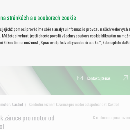
 na stránkách a o souborech cookie
s jejichž pomocí provádíme sběr a analýzu informací o provozu našich webových s
. Můžete si vybrat, jestli chcete povolit všechny soubory cookie kliknutím na možn
ně kliknutím na možnost „Spravovat předvolby souborů cookie“, kde najdete další
Kontaktujte nás
 motoru Castrol
Kontrolní seznam k záruce pro motor od společnosti Castrol
k záruce pro motor od
K úplnému posouzení
ol