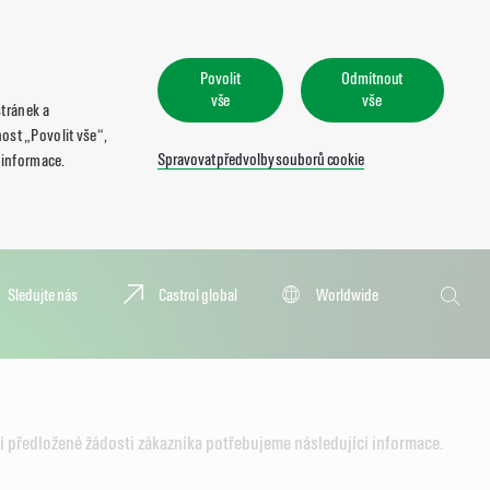
Povolit
Odmítnout
vše
vše
tránek a
ost „Povolit vše“,
Spravovat předvolby souborů cookie
 informace.
Hledat
Sledujte nás
Castrol global
Worldwide
Hledat
 předložené žádosti zákazníka potřebujeme následující informace.