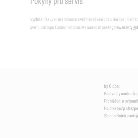
Pokyny pro servis
Vyplňte níže uvedené informace včetně veškeré příslušné dokumentac
svému zástupci Castrol nebo zašlete na e-mail:
casenginewarranty@
bp Global
Předvolby souborů c
Prohlášení o ochran
Politika bozp a bezp
Standardních prode