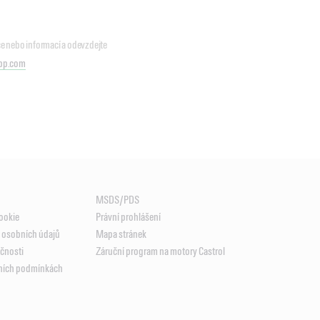
e nebo informací a odevzdejte
bp.com
MSDS/PDS
ookie
Právní prohlášení
ě osobních údajů
Mapa stránek
ečnosti
Záruční program na motory Castrol
jních podmínkách