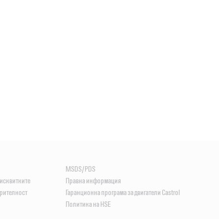
MSDS/PDS
бисквитките
Правна информация
ерителност
Гаранционна програма за двигатели Castrol
Политика на HSE