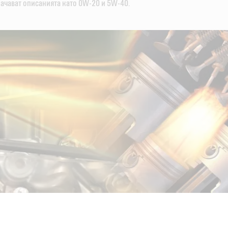
ачават описанията като 0W-20 и 5W-40.