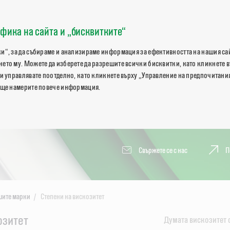
фика на сайта и „бисквитките“
и“, за да събираме и анализираме информация за ефективността на нашия сай
ето му. Можете да изберете да разрешите всички бисквитки, като кликнете 
и управлявате поотделно, като кликнете върху „Управление на предпочитания
 ще намерите повече информация.
Свържете се с нас
П
ите марки
Степени на вискозитет
озитет
Думата вискозитет 