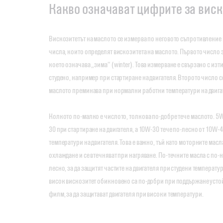
Какво означават цифрите за виск
Вискозитетът на маслото се измерва по неговото съпротивление 
числа, които определят вискозитета на маслото. Първото число 
което означава „зима“ (winter). Това измерване е свързано с изт
студено, например при стартиране на двигателя. Второто число се
маслото преминава при нормални работни температури на двига
Колкото по-малко е числото, толкова по-добре тече маслото. 5W
30 при стартиране на двигателя, а 10W-30 тече по-лесно от 10W
температури на двигателя. Това е важно, тъй като моторните масла
охлаждане и се втечняват при нагряване. По-течните масла с по-н
лесно, за да защитят частите на двигателя при студени температур
висок вискозитет обикновено са по-добри при поддържане усто
филм, за да защитават двигателя при високи температури.