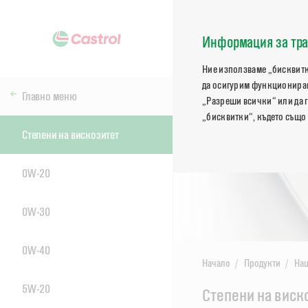
Информация за тра
Ние използваме „бисквитк
да осигурим функциониран
Главно меню
„Разреши всички“ или да г
„бисквитки“, където също
Степени на вискозитет
0W-20
0W-30
0W-40
Начало
Продукти
Наш
5W-20
Main
Степени на виск
Content