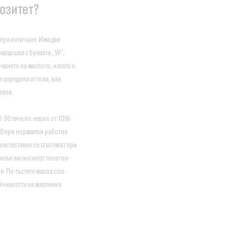
озитет?
при изтичане. Има две
завършва с буквата „W“,
ичането на маслото, когато е
 определя от това, как
теля.
-30 тече по-лесно от 10W-
-40 при нормални работни
 естествено се сгъстяват при
исък вискозитет текат по-
и. По-гъстите масла с по-
йчивостта на масления