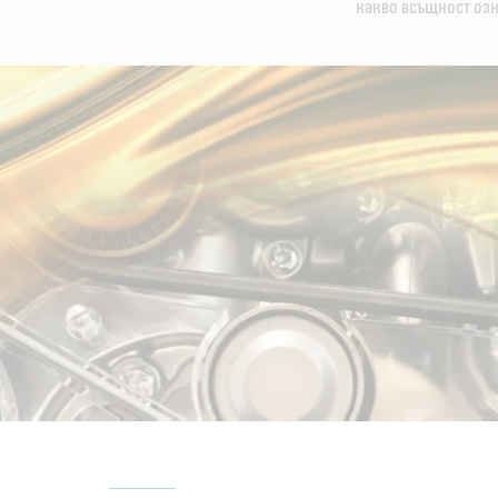
какво всъщност озн