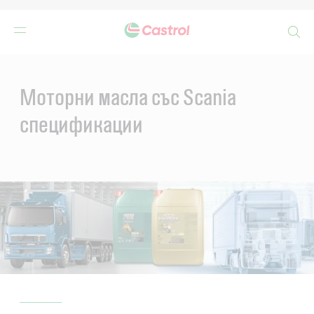
Search
Main
Content
Моторни масла със Scania
спецификации