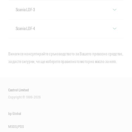
Scania LDF-3
Моторни масла със Scania LDF-3
Scania LDF-4
спецификация
Моторни масла със Scania LDF-4
спецификация
Винаги се консултирайте с ръководството за Вашето превозно средство,
за да сте сигурни, че ще изберете правилното моторно масло за него.
VECTON Long Drain 10W-40
E7
Castrol Limited
Copyright © 1999-2026
VECTON Fuel Saver 5W-30
E6/E9
bp Global
Castrol VECTON Fuel Saver
5W-30 E7
MSDS/PDS