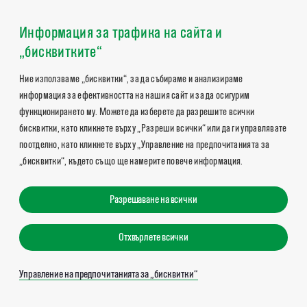
Информация за трафика на сайта и
„бисквитките“
Ние използваме „бисквитки“, за да събираме и анализираме
информация за ефективността на нашия сайт и за да осигурим
функционирането му. Можете да изберете да разрешите всички
бисквитки, като кликнете върху „Разреши всички“ или да ги управлявате
поотделно, като кликнете върху „Управление на предпочитанията за
„бисквитки“, където също ще намерите повече информация.
Разрешаване на всички
Отхвърлете всички
Управление на предпочитанията за „бисквитки“