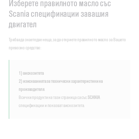
Изберете правилното масло със
Scania спецификации завашия
двигател
Трябва да знаете две неща, за да откриете правилното масло за Вашето
превозно средство:
1) вискозитета
2) изискванията за технически характеристики на
производителя
.
Всички продукти на тази страница са със
SCANIA
спецификации и показват вискозитета.