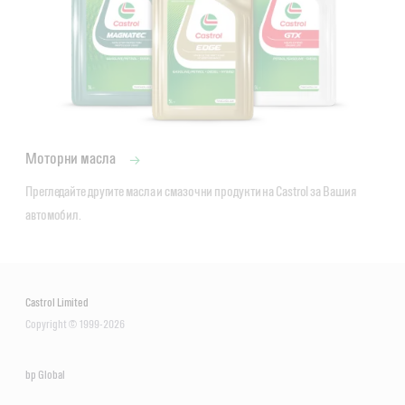
Моторни масла
Прегледайте другите масла и смазочни продукти на Castrol за Вашия 
автомобил.
Антифриз без нитрити, амини и фосфати за съвременните
Castrol Limited
Copyright © 1999-2026
мощни двигатели на автомобилите и камионите.
bp Global
Удовлетворява или надвишава изискванията на
стандартите: