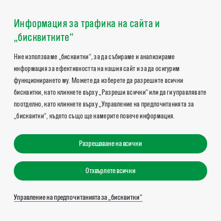
Информация за трафика на сайта и
„бисквитките“
Ние използваме „бисквитки“, за да събираме и анализираме
информация за ефективността на нашия сайт и за да осигурим
функционирането му. Можете да изберете да разрешите всички
бисквитки, като кликнете върху „Разреши всички“ или да ги управлявате
поотделно, като кликнете върху „Управление на предпочитанията за
„бисквитки“, където също ще намерите повече информация.
Разрешаване на всички
Отхвърлете всички
Управление на предпочитанията за „бисквитки“