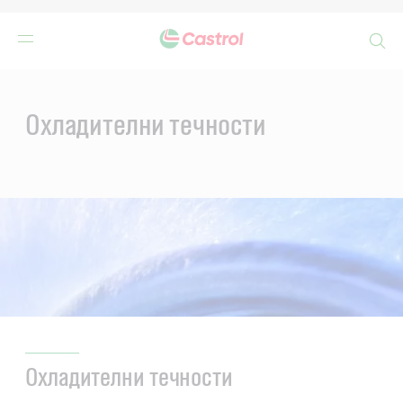
Search
Main
Content
Охладителни течности
Охладителни течности