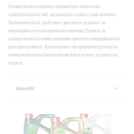
Охладителната система в автомобила често е най-
пренебрегваната част, но всъщност е една от най-важните.
Значителен брой проблеми с двигателя се дължат на
неизправности в охладителната система. Грижата за
охладителната система намалява престоя и непредвидените
разходи за ремонт. Използването на правилния разтвор за
климатизиране на Вашия автомобил е ключът за цялостна
защита.
Radicool NF
Castrol Radicool NF