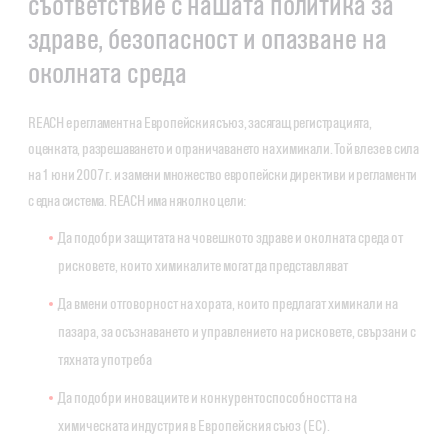
съответствие с нашата политика за
здраве, безопасност и опазване на
околната среда
REACH е регламент на Европейския съюз, засягащ регистрацията,
оценката, разрешаването и ограничаването на химикали. Той влезе в сила
на 1 юни 2007 г. и замени множество европейски директиви и регламенти
с една система. REACH има няколко цели:
Да подобри защитата на човешкото здраве и околната среда от
рисковете, които химикалите могат да представляват
Да вмени отговорност на хората, които предлагат химикали на
пазара, за осъзнаването и управлението на рисковете, свързани с
тяхната употреба
Да подобри иновациите и конкурентоспособността на
химическата индустрия в Европейския съюз (ЕС).