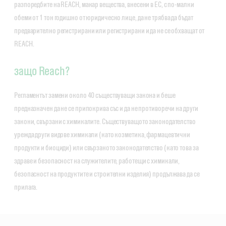
разпоредбите на REACH, макар вещества, внесени в ЕС, с по-малки
обеми от 1 тон годишно от юридическо лице, да не трябва да бъдат
предварително регистрирани или регистрирани и да не се обхващат от
REACH.
защо Reach?
Регламентът замени около 40 съществуващи закона и беше
предназначен да не се припокрива със и да не противоречи на други
закони, свързани с химикалите. Съществуващото законодателство
урежда други видове химикали (като козметика, фармацевтични
продукти и биоциди) или свързаното законодателство (като това за
здраве и безопасност на служителите, работещи с химикали,
безопасност на продуктите и строителни изделия) продължава да се
прилага.