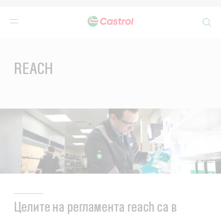
Search
Main
Content
REACH
Целите на регламента reach са в