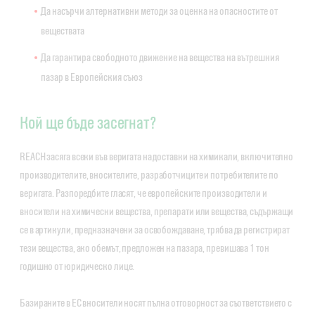
Да насърчи алтернативни методи за оценка на опасностите от
веществата
Да гарантира свободното движение на вещества на вътрешния
пазар в Европейския съюз
Кой ще бъде засегнат?
REACH засяга всеки във веригата на доставки на химикали, включително
производителите, вносителите, разработчиците и потребителите по
веригата. Разпоредбите гласят, че европейските производители и
вносители на химически вещества, препарати или вещества, съдържащи
се в артикули, предназначени за освобождаване, трябва да регистрират
тези вещества, ако обемът, предложен на пазара, превишава 1 тон
годишно от юридическо лице.
Базираните в ЕС вносители носят пълна отговорност за съответствието с