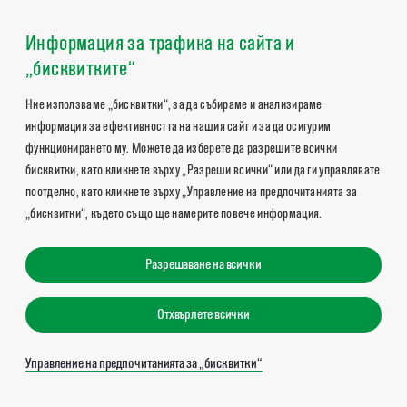
Информация за трафика на сайта и
„бисквитките“
Ние използваме „бисквитки“, за да събираме и анализираме
информация за ефективността на нашия сайт и за да осигурим
функционирането му. Можете да изберете да разрешите всички
бисквитки, като кликнете върху „Разреши всички“ или да ги управлявате
поотделно, като кликнете върху „Управление на предпочитанията за
„бисквитки“, където също ще намерите повече информация.
Разрешаване на всички
Отхвърлете всички
Управление на предпочитанията за „бисквитки“