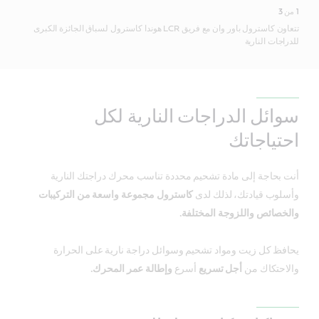
1
من
3
تتعاون كاسترول باور وان مع فريق LCR هوندا كاسترول لسباق الجائزة الكبرى
للدراجات النارية
سوائل الدراجات النارية لكل
احتياجاتك
أنت بحاجة إلى مادة تشحيم محددة تناسب محرك دراجتك النارية
وأسلوب قيادتك، لذلك لدى
كاسترول مجموعة واسعة من التركيبات
والخصائص واللزوجة المختلفة.
يحافظ كل زيت ومواد تشحيم وسوائل دراجة نارية على الحرارة
والاحتكاك من
أجل تسريع
أسرع
وإطالة عمر المحرك.