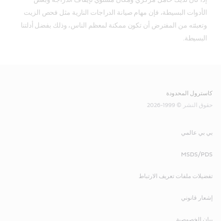
إذا كان لديك حامل مركزي ومكان مستوي لإيقاف الدراجة وبعض 
الأدوات البسيطة، فإن مهام صيانة الدراجات النارية مثل فحص الزيت 
وتعبئته من المفترض أن تكون ممكنة لمعظم الناس، وذلك بفضل أدلتنا 
البسيطة.
كاسترول المحدودة
حقوق النشر © 1999-2026
بي بي عالمي
MSDS/PDS
تفضيلات ملفات تعريف الارتباط
إشعار قانوني
بيان الخصوصية