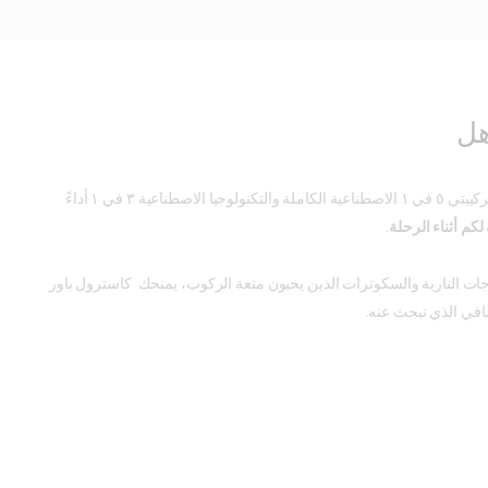
هل
توفر كل من تركيبتي ٥ في ١ الاصطناعية الكاملة والتكنولوجيا الاصطناعية ٣ في ١ أداءً
لكم أثناء الرحلة
.
ات النارية والسكوترات الذين يحبون متعة الركوب، يمنحك كاسترول باور
ضافي الذي تبحث عنه.