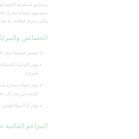
وصناديق السلسلة الأولية. لقد
والتي تسرق الطاقة، ما يتيح 
الخصائص والمزايا
مصمم خصيصًا لمحركات V-Twin الحد
توفر التركيبة الاصطناع
الحرارة
يوفر حماية ممتازة ضد 
الناتجة عن محركات V-Twin المبردة بالهواء
يوفر أداءً مثبتًا للق
المزاعم القائمة حو