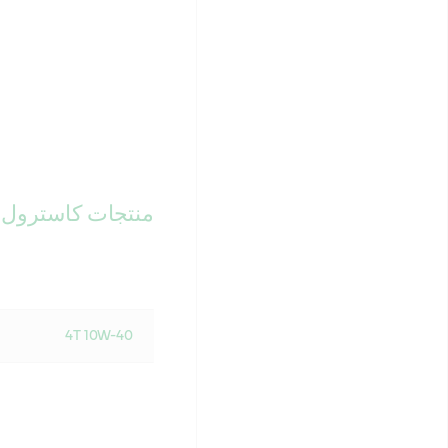
منتجات كاسترول ب
4T 10W-40