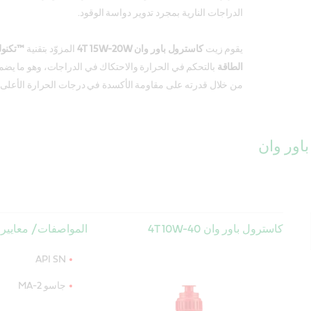
الدراجات النارية بمجرد تدوير دواسة الوقود.
يقوم زيت
كاسترول باور وان 4T 15W-20W
المزوّد بتقنية
™تكنول
الطاقة
بالتحكم في الحرارة والاحتكاك في الدراجات، وهو ما يض
من خلال قدرته على مقاومة الأكسدة في درجات الحرارة الأعلى.
اور وان
كاسترول باور وان 4T 10W-40
المواصفات / معايير 
API SN
جاسو MA-2