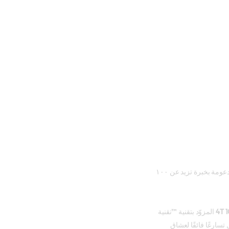
باستخدام تقنية تركيبات متطورة، مدعومة بخبرة تزيد عن ١٠٠
المزوّد بتقنية ™تقنية
سارعًا فائقًا لعشاق