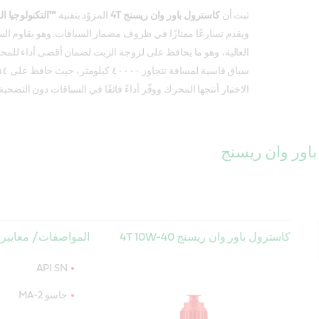
ثبت أن
كاسترول باور وان ريسنج 4T
المزوّد بتقنية
™التكنولوجيا ا
ويقدم تسارعًا ممتازًا في ظروف مضمار السباقات. وهو يقاوم ال
العالية، وهو ما يحافظ على لزوجة الزيت لضمان أقصى أداء للم
الاختبار أنتجها المحرك ووفّر أداءً فائقًا في السباقات دون التضحي
اور وان ريسنج
كاسترول باور وان ريسنج 4T 10W-40
المواصفات / معايير 
API SN
جاسو MA-2