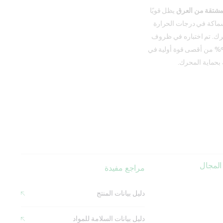
لمشتقة من العرق
يظل قويًا
سماكة في درجات الحرارة
حرك. تم اختباره في ظروف
سباق قاسية لمسافة تتجاوز ٤٠٠٠٠ كيلومتر، حيث حافظ على ٩٤% من أقصى قوة أولية في
ة بحماية المحرك.
المجال
مراجع مفيدة
دليل بيانات المنتج
دليل بيانات السلامة للمواد