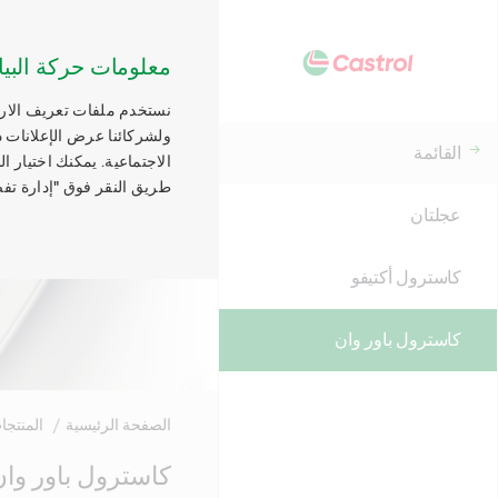
معلومات حركة البيا
نستخدم ملفات تعريف الارتب
ولشركائنا عرض الإعلانات ذ
القائمة
الاجتماعية. يمكنك اختيار 
طريق النقر فوق "إدارة تفض
عجلتان
كاسترول أكتيفو
كاسترول باور وان
الصفحة الرئيسية
المنتجا
Main
كاسترول باور وان
Content