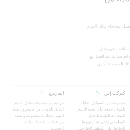
قليل استخدام سائل التبريد
لمساعدتك في تقليل
ع الخاصة بك عند العمل مع
ائك الحديدية الأخرى.
كيركت إس
الماريدج
مجموعة من السوائل القابلة 
تم تصميم مجموعة سائل القطع 
للذوبان تعتمد على تقنية الإستر 
القابل للذوبان من كاسترول هذه 
المتقدمة القابلة للتحلل 
لتلبية متطلبات مجموعة واسعة 
البيولوجي والتي تم تطويرها 
من عمليات قطع السبائك 
للحفاظ على المظهر الخارجي 
الحديدية.