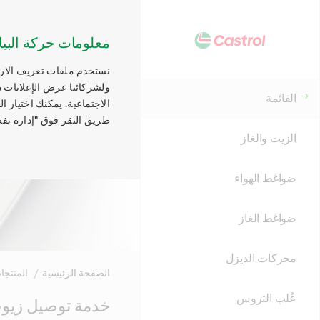
معلومات حركة البيا
نستخدم ملفات تعريف الارتب
ولشركائنا عرض الإعلانات ذ
القائمة
الاجتماعية. يمكنك اختيار 
طريق النقر فوق "إدارة تفض
الزيت والغاز
ضواغط الهواء
ضواغط الغاز
محركات الديزل
الصفحة الرئيسية
المنتجا
عُلب التروس
Main
خدمة توصيل زيوت 
Content