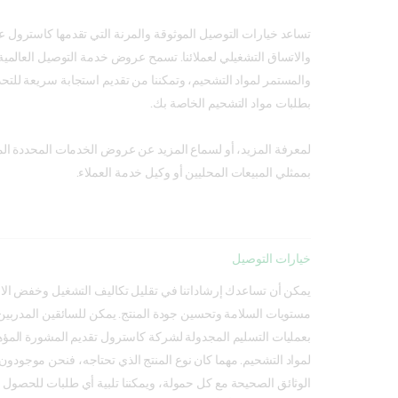
تساعد خيارات التوصيل الموثوقة والمرنة التي تقدمها كاسترول 
والاتساق التشغيلي لعملائنا. تسمح عروض خدمة التوصيل العالمية لد
والمستمر لمواد التشحيم، وتمكننا من تقديم استجابة سريعة للتحد
بطلبات مواد التشحيم الخاصة بك.
لمعرفة المزيد، أو لسماع المزيد عن عروض الخدمات المحددة ا
بممثلي المبيعات المحليين أو وكيل خدمة العملاء.
خيارات التوصيل
يمكن أن تساعدك إرشاداتنا في تقليل تكاليف التشغيل وخفض الانبع
مستويات السلامة وتحسين جودة المنتج. يمكن للسائقين المدربين تد
بعمليات التسليم المجدولة لشركة كاسترول تقديم المشورة المؤه
لمواد التشحيم. مهما كان نوع المنتج الذي تحتاجه، فنحن موجودون
الوثائق الصحيحة مع كل حمولة، ويمكننا تلبية أي طلبات للحصول 