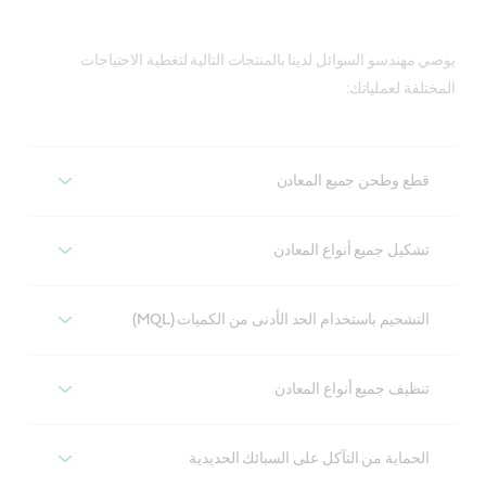
يوصي مهندسو السوائل لدينا بالمنتجات التالية لتغطية الاحتياجات
المختلفة لعملياتك:
قطع وطحن جميع المعادن
قطع وطحن جميع المعادن
تشكيل جميع أنواع المعادن
إلوكت
تشكيل جميع أنواع المعادن
التشحيم باستخدام الحد الأدنى من الكميات (MQL)
مجموعتنا الكاملة من الزيوت النقية المعتمدة على تكنولوجيا 
إيلوفورم
التشحيم باستخدام الحد الأدنى من الكميات (MQL)
المواد المضافة المثبتة والزيوت الأساسية المكررة بشكل عالي 
تنظيف جميع أنواع المعادن
جدًا.
مجموعة متوافقة مع عمليات التشغيل وذات خصائص تشحيم 
هايسبراي
تنظيف جميع أنواع المعادن
ممتازة ومناسبة لمختلف عمليات تشكيل المعادن مثل الرسم 
الحماية من التآكل على السبائك الحديدية
بيرفورمانس بيو إن سي
تعمل سوائل هايسبراي من كاسترول على تقليل كمية التشحيم 