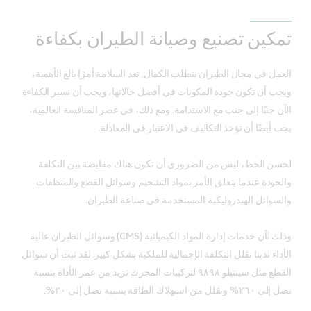
تمكين تصنيع وصيانة الطيران بكفاءة
العمل في مجال الطيران يتطلب الكمال. تعد السلامة أمرًا بالغ الأهمية،
ويجب أن تكون جودة المكونات في أفضل حالاتها، ويجب أن تسير الكفاءة
الآن جنبًا إلى جنب مع الاستدامة. ومع ذلك، في عصر المنافسة العالمية،
يجب أيضًا أن تؤخذ التكاليف في الاعتبار في المعادلة.
لحسن الحظ، ليس من الضروري أن تكون هناك مقايضة بين التكلفة
والجودة عندما يتعلق الأمر بمواد التشحيم وسوائل القطع والمنظفات
والسوائل الهيدروليكية المستخدمة في صناعة الطيران.
وذلك لأن خدمات إدارة المواد الكيميائية (CMS) وسوائل الطيران عالية
الأداء لدينا تقلل التكلفة الإجمالية للملكية بشكل كبير. لقد ثبت أن سوائل
القطع مثل سينتيلو ٩٨٩٨ لتركيبات المحرك تزيد من عمر الأداة بنسبة
تصل إلى ٢٦٠% وتقلل من استهلاك الطاقة بنسبة تصل إلى ٣٠%.