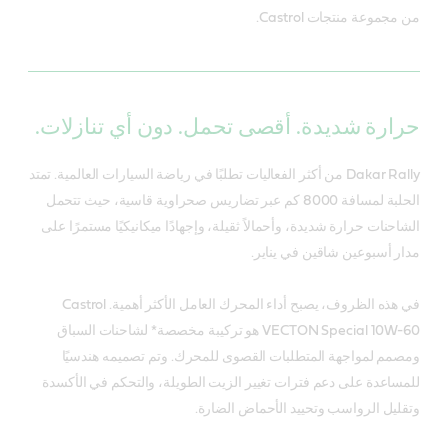
من مجموعة منتجات Castrol.
حرارة شديدة. أقصى تحمل. دون أي تنازلات.
Dakar Rally من أكثر الفعاليات تطلبًا في رياضة السيارات العالمية. تمتد
الحلبة لمسافة 8000 كم عبر تضاريس صحراوية قاسية، حيث تتحمل
الشاحنات حرارة شديدة، وأحمالاً ثقيلة، وإجهادًا ميكانيكيًا مستمرًا على
مدار أسبوعين شاقين في يناير.
في هذه الظروف، يصبح أداء المحرك العامل الأكثر أهمية. Castrol
VECTON Special 10W-60 هو تركيبة مخصصة* لشاحنات السباق
ومصمم لمواجهة المتطلبات القصوى للمحرك. وتم تصميمه هندسيًا
للمساعدة على دعم فترات تغيير الزيت الطويلة، والتحكم في الأكسدة
وتقليل الرواسب وتحييد الأحماض الضارة.