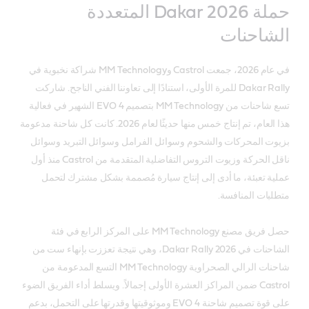
حملة Dakar 2026 المتعددة
الشاحنات
في عام 2026، جمعت Castrol وMM Technology شراكة نخبوية في
Dakar Rally للمرة الأولى، استنادًا إلى تعاوننا الفني الناجح. شاركت
تسع شاحنات من MM Technology بتصميم EVO 4 الشهير في فعالية
هذا العام، تم إنتاج خمس منها حديثًا لعام 2026. كانت كل شاحنة مدعومة
بزيوت المحركات والشحوم وسوائل الفرامل وسوائل التبريد وسوائل
ناقل الحركة وزيوت التروس التفاضلية المتقدمة من Castrol منذ أول
عملية تعبئة، ما أدى إلى إنتاج سيارة مُصممة بشكل مشترك لتحمل
متطلبات المنافسة.
حصل فريق مصنع MM Technology على المركز الرابع في فئة
الشاحنات في Dakar Rally 2026، وهي نتيجة تعززت بإنهاء ست من
شاحنات الرالي الصحراوية MM Technology التسع المدعومة من
Castrol ضمن المراكز العشرة الأولى إجمالاً. ويسلط أداء الفريق الضوء
على قوة تصميم شاحنة EVO 4 وموثوقيتها وقدرتها على التحمل، بدعم