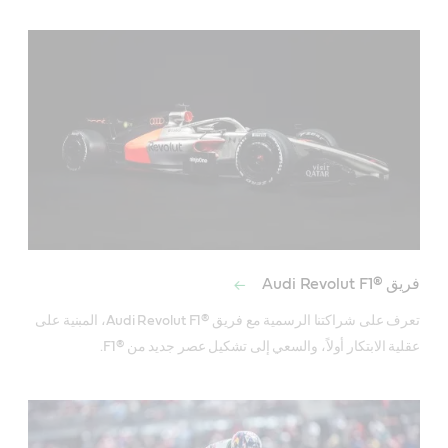
فريق Audi Revolut F1®‎
تعرف على شراكتنا الرسمية مع فريق Audi Revolut F1®‎، المبنية على 
عقلية الابتكار أولاً، والسعي إلى تشكيل عصر جديد من F1®‎.