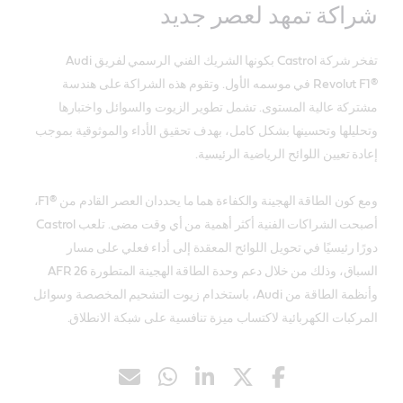
شراكة تمهد لعصر جديد
تفخر شركة Castrol بكونها الشريك الفني الرسمي لفريق Audi
Revolut F1®‎ في موسمه الأول. وتقوم هذه الشراكة على هندسة
مشتركة عالية المستوى. تشمل تطوير الزيوت والسوائل واختبارها
وتحليلها وتحسينها بشكل كامل، بهدف تحقيق الأداء والموثوقية بموجب
إعادة تعيين اللوائح الرياضية الرئيسية.
ومع كون الطاقة الهجينة والكفاءة هما ما يحددان العصر القادم من F1®‎،
أصبحت الشراكات الفنية أكثر أهمية من أي وقت مضى. تلعب Castrol
دورًا رئيسيًا في تحويل اللوائح المعقدة إلى أداء فعلي على مسار
السباق، وذلك من خلال دعم وحدة الطاقة الهجينة المتطورة AFR 26
وأنظمة الطاقة من Audi، باستخدام زيوت التشحيم المخصصة وسوائل
المركبات الكهربائية لاكتساب ميزة تنافسية على شبكة الانطلاق.