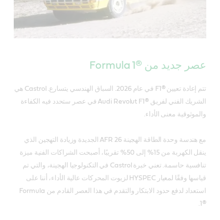
عصر جديد من Formula 1®‎
تتم إعادة تعيين F1®‎ في عام 2026. السباق الهندسي يتسارع. Castrol هي
الشريك الفني لفريق Audi Revolut F1®‎ في عصر ستحدد فيه الكفاءة
والموثوقية معنى الأداء.
مع هندسة وحدة الطاقة الهجينة AFR 26 الجديدة وزيادة التهجين الذي
ينقل الكهربة من 15% إلى 50% تقريبًا، أصبحت الشراكات الفنية ميزة
تنافسية حاسمة. تعني خبرة Castrol في التكنولوجيا الهجينة، والتي تم
قياسها وفقًا لمعيار HYSPEC لزيوت المحركات عالية الأداء، أننا على
استعداد لدفع حدود الابتكار والتقدم في هذا العصر القادم من Formula
1®‎.