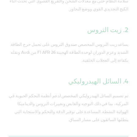
سلامة النظام حتى مع معدلات الشحن والتفريغ القصوى التي تحدث أثناء
الكبح التجديدي القوي ووضع التجاوز.
2. زيت التروس
يساعد زيت التروس المخصص صندوق التروس على تحمل خرج الطاقة
الشديد وعزم الدوران لوحدة الطاقة الهجينة F1 AFR 26 من Audi ونقله
بكفاءة إلى العجلات الخلفية.
4. السائل الهيدروليكي
تم تصميم السائل الهيدروليكي المخصص لدعم أنظمة التحكم الحيوية في
المركبة، بما في ذلك التوجيه والقابض وتغييرات التروس والديناميكا
الهوائية النشطة. المساعدة على توفير الدقة والتحكم والاستجابة التي
يتطلبها السائقون على مسار السباق.