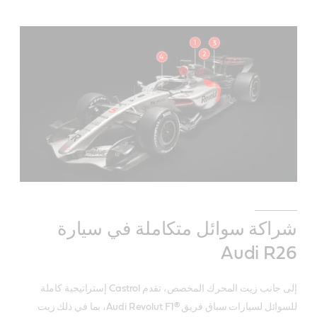
شراكة سوائل متكاملة في سيارة
Audi R26
إلى جانب زيت المحرك المخصص، تقدم Castrol إستراتيجية كاملة
للسوائل لسيارات سباق فريق Audi Revolut F1®‎، بما في ذلك زيت