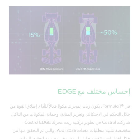
إحساس مختلف مع EDGE
في Formula 1®‎، يكون زيت المحرك مكونًا فعالاً للأداء. إطلاق القوة من
خلال التحكم في الاحتكاك، وتعزيز المتانة، وحماية المكونات من التآكل.
شاركت Castrol في تطوير تركيبة زيت محرك Castrol EDGE
مخصصة لتلبية متطلبات معدات Audi 2026، والتي تم التحقق منها من
خلال اختبارات مكثفة وتحليل للزيت، وهي مصممة لتحقيق التوازن