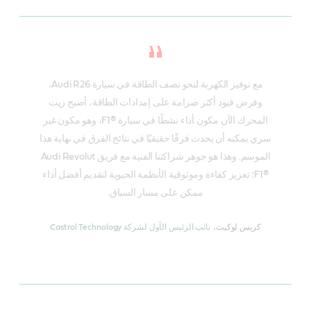
مع توفير الكهربة لنحو نصف الطاقة في سيارة Audi R26،
وفرض قيود أكثر صرامة على إمدادات الطاقة، أصبح زيت
المحرك الآن مكون أداء نشطًا في سيارة F1®‎، وهو مكون غير
سري يمكنه أن يحدث فرقًا حقيقيًا في نتائج الفرق في نهاية هذا
الموسم. وهذا هو جوهر شراكتنا الفنية مع فريق Audi Revolut
F1®‎؛ تعزيز كفاءة وموثوقية الأنظمة الحيوية لتقديم أفضل أداء
ممكن على مسار السباق.
كريس لوكيت،
نائب الرئيس الأول لشركة Castrol Technology