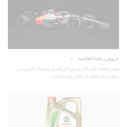
عروض رعايتنا العالمية
تفخر Castrol بالشراكة مع بعض أكبر الفرق والعلامات التجارية من 
مختلف أنحاء العالم في عالم رياضة السيارات.