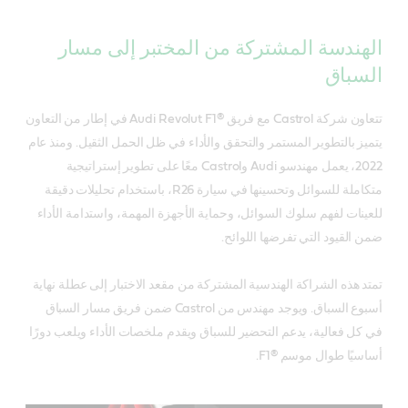
الهندسة المشتركة من المختبر إلى مسار
السباق
تتعاون شركة Castrol مع فريق Audi Revolut F1®‎ في إطار من التعاون
يتميز بالتطوير المستمر والتحقق والأداء في ظل الحمل الثقيل. ومنذ عام
2022، يعمل مهندسو Audi وCastrol معًا على تطوير إستراتيجية
متكاملة للسوائل وتحسينها في سيارة R26، باستخدام تحليلات دقيقة
للعينات لفهم سلوك السوائل، وحماية الأجهزة المهمة، واستدامة الأداء
ضمن القيود التي تفرضها اللوائح.
تمتد هذه الشراكة الهندسية المشتركة من مقعد الاختبار إلى عطلة نهاية
أسبوع السباق. ويوجد مهندس من Castrol ضمن فريق مسار السباق
في كل فعالية، يدعم التحضير للسباق ويقدم ملخصات الأداء ويلعب دورًا
أساسيًا طوال موسم F1®‎.