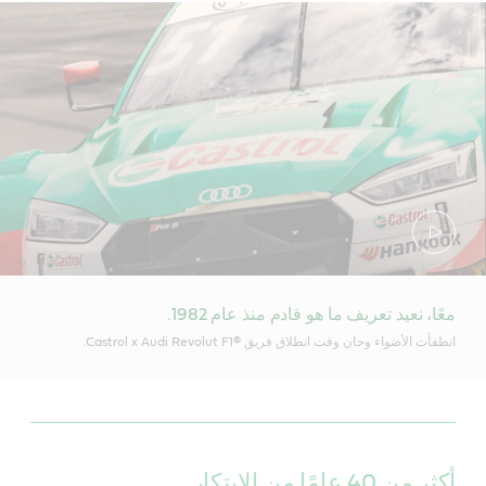
معًا، نعيد تعريف ما هو قادم منذ عام 1982.
انطفأت الأضواء وحان وقت انطلاق فريق Castrol x Audi Revolut F1®‎.
أكثر من 40 عامًا من الابتكار