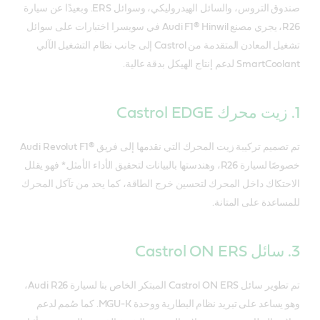
صندوق التروس، والسائل الهيدروليكي، وسوائل ERS. وبعيدًا عن سيارة
R26، يجري مصنع Audi F1® Hinwil في سويسرا اختبارات على سوائل
تشغيل المعادن المتقدمة من Castrol إلى جانب نظام التشغيل الآلي
SmartCoolant لدعم إنتاج الهيكل بدقة عالية.
1. زيت محرك Castrol EDGE
تم تصميم تركيبة زيت المحرك التي نقدمها إلى فريق Audi Revolut F1®‎
خصوصًا لسيارة R26، وهندستها بالبيانات لتحقيق الأداء الأمثل.* فهو يقلل
الاحتكاك داخل المحرك لتحسين خرج الطاقة، كما يحد من تآكل المحرك
للمساعدة على المتانة.
3. سائل Castrol ON ERS
تم تطوير سائل Castrol ON ERS المبتكر الخاص بنا لسيارة Audi R26،
وهو يساعد على تبريد نظام البطارية ووحدة MGU-K. كما صُمم لدعم