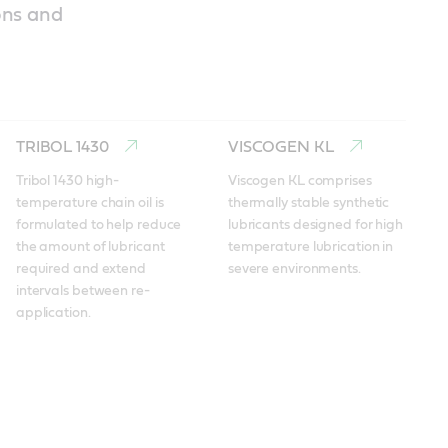
ions and
TRIBOL 1430
VISCOGEN KL
Tribol 1430 high-
Viscogen KL comprises 
temperature chain oil is 
thermally stable synthetic 
formulated to help reduce 
lubricants designed for high 
the amount of lubricant 
temperature lubrication in 
required and extend 
severe environments.
intervals between re-
application.