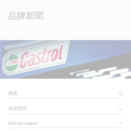
Main
Content
品牌新聞
NEWSROOM