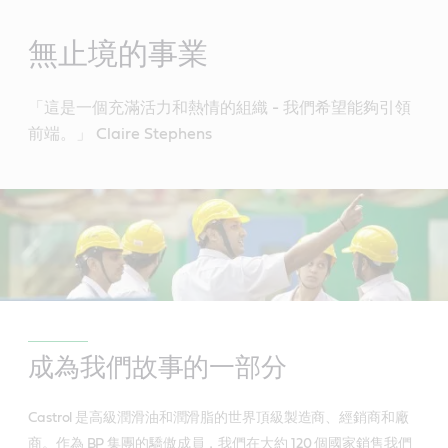
Main
Content
無止境的事業
「這是一個充滿活力和熱情的組織 - 我們希望能夠引領
前端。」 Claire Stephens
成為我們故事的一部分
Castrol 是高級潤滑油和潤滑脂的世界頂級製造商、經銷商和廠
商。作為 BP 集團的驕傲成員，我們在大約 120 個國家銷售我們