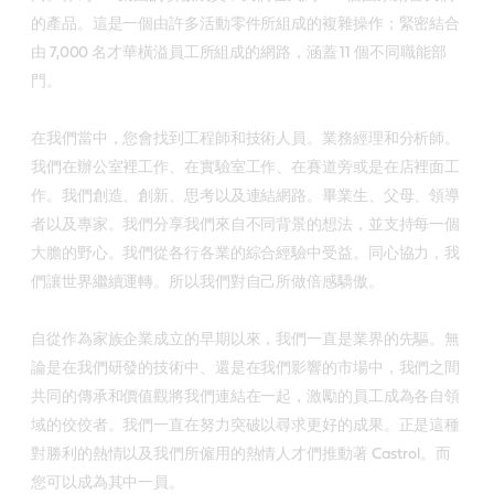
的產品。這是一個由許多活動零件所組成的複雜操作；緊密結合
由 7,000 名才華橫溢員工所組成的網路，涵蓋 11 個不同職能部
門。
在我們當中，您會找到工程師和技術人員。業務經理和分析師。
我們在辦公室裡工作、在實驗室工作、在賽道旁或是在店裡面工
作。我們創造、創新、思考以及連結網路。畢業生、父母、領導
者以及專家。我們分享我們來自不同背景的想法，並支持每一個
大膽的野心。我們從各行各業的綜合經驗中受益。同心協力，我
們讓世界繼續運轉。所以我們對自己所做倍感驕傲。
自從作為家族企業成立的早期以來，我們一直是業界的先驅。無
論是在我們研發的技術中、還是在我們影響的市場中，我們之間
共同的傳承和價值觀將我們連結在一起，激勵的員工成為各自領
域的佼佼者。我們一直在努力突破以尋求更好的成果。正是這種
對勝利的熱情以及我們所僱用的熱情人才們推動著 Castrol。而
您可以成為其中一員。