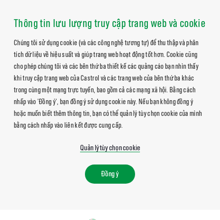
Thông tin lưu lượng truy cập trang web và cookie
Chúng tôi sử dụng cookie (và các công nghệ tương tự) để thu thập và phân
tích dữ liệu về hiệu suất và giúp trang web hoạt động tốt hơn. Cookie cũng
cho phép chúng tôi và các bên thứ ba thiết kế các quảng cáo bạn nhìn thấy
khi truy cập trang web của Castrol và các trang web của bên thứ ba khác
trong cùng một mạng trực tuyến, bao gồm cả các mạng xã hội. Bằng cách
nhấp vào 'Đồng ý', bạn đồng ý sử dụng cookie này. Nếu bạn không đồng ý
hoặc muốn biết thêm thông tin, bạn có thể quản lý tùy chọn cookie của mình
bằng cách nhấp vào liên kết được cung cấp.
Quản lý tùy chọn cookie
Đồng ý