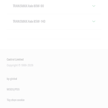
TRANSMAX Axle 80W-90
Castrol TRANSMAX Axle 80W-90
TRANSMAX Axle 85W-140
Castrol TRANSMAX Axle 85W-140
Castrol Limited
Copyright © 1999-2026
bp global
MSDS/PDS
Tùy chọn cookie