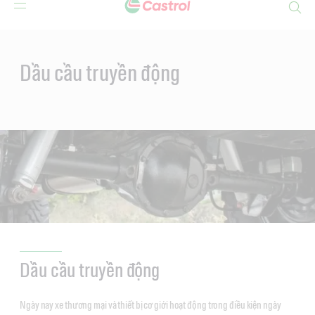
Search
Main
Content
Dầu cầu truyền động
Dầu cầu truyền động
Ngày nay xe thương mại và thiết bị cơ giới hoạt động trong điều kiện ngày