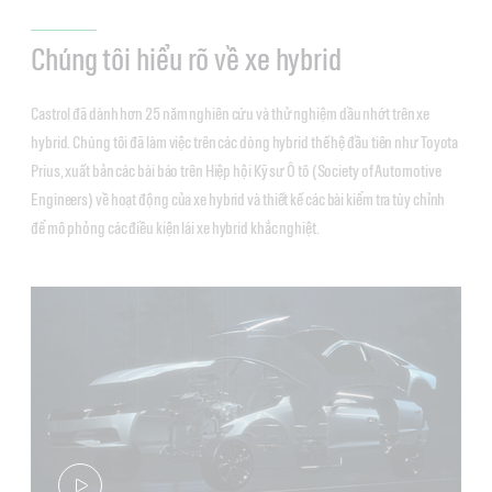
Chúng tôi hiểu rõ về xe hybrid
Castrol đã dành hơn 25 năm nghiên cứu và thử nghiệm dầu nhớt trên xe
hybrid. Chúng tôi đã làm việc trên các dòng hybrid thế hệ đầu tiên như Toyota
Prius, xuất bản các bài báo trên Hiệp hội Kỹ sư Ô tô (Society of Automotive
Engineers) về hoạt động của xe hybrid và thiết kế các bài kiểm tra tùy chỉnh
để mô phỏng các điều kiện lái xe hybrid khắc nghiệt.