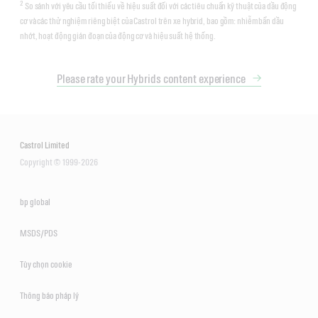
2
So sánh với yêu cầu tối thiểu về hiệu suất đối với các tiêu chuẩn kỹ thuật của dầu động
cơ và các thử nghiệm riêng biệt của Castrol trên xe hybrid, bao gồm: nhiễm bẩn dầu
nhớt, hoạt động gián đoạn của động cơ và hiệu suất hệ thống.
Please rate your Hybrids content experience
Castrol Limited
Copyright © 1999-2026
bp global
MSDS/PDS
Tùy chọn cookie
Thông báo pháp lý