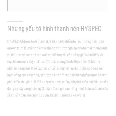
Những yếu tố hình thành nên HYSPEC
HYSPECTM được hình thành dựa trên hai tỷ điểm dữ liệu, thử nghiệm trên
đường thực tế, thử nghiệm và thông tin được nghiên cứu từ môi trường đua
xe thể thao và các nhà sản xuất xe. Kết hợp tất cả những gì Castrol hiểu về
thách thức mà xe hybrid phải đối mặt, chúng tôi đã thực hiện 15 bài thử
nghiệm riêng biệt theo các tiêu chuẩn công nghiệp dành cho các điều kiện
hoạt động của xe hybrid, và được bổ trợ bởi các bài thử nghiệm được Castrol
phát triển chuyên biệt. Điều này cho phép chúng tôi phát triển một tiêu chuẩn
đáng tin cậy và nghiêm ngặt nhằm đánh giá và chứng minh hiệu suất của các
sản phẩm dầu nhớt động cơ của Castrol dành cho xe hybrid.