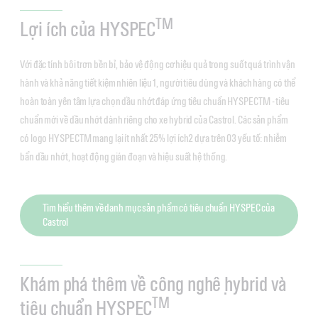
TM
Lợi ích của HYSPEC
Với đặc tính bôi trơn bền bỉ, bảo vệ động cơ hiệu quả trong suốt quá trình vận
hành và khả năng tiết kiệm nhiên liệu1, người tiêu dùng và khách hàng có thể
hoàn toàn yên tâm lựa chọn dầu nhớt đáp ứng tiêu chuẩn HYSPECTM - tiêu
chuẩn mới về dầu nhớt dành riêng cho xe hybrid của Castrol. Các sản phẩm
có logo HYSPECTM mang lại ít nhất 25% lợi ích2 dựa trên 03 yếu tố: nhiễm
bẩn dầu nhớt, hoạt động gián đoạn và hiệu suất hệ thống.
Tìm hiểu thêm về danh mục sản phẩm có tiêu chuẩn HYSPEC của
Castrol
Khám phá thêm về công nghệ hybrid và
TM
tiêu chuẩn HYSPEC