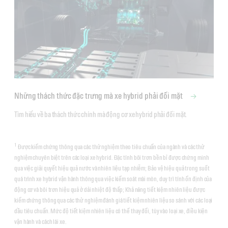
Những thách thức đặc trưng mà xe hybrid phải đối mặt
Tìm hiểu về ba thách thức chính mà động cơ xe hybrid phải đối mặt.
1
Được kiểm chứng thông qua các thử nghiệm theo tiêu chuẩn của ngành và các thử
nghiệm chuyên biệt trên các loại xe hybrid. Đặc tính bôi trơn bền bỉ được chứng minh
qua việc giải quyết hiệu quả nước và nhiên liệu tạp nhiễm; Bảo vệ hiệu quả trong suốt
quá trình xe hybrid vận hành thông qua việc kiểm soát mài mòn, duy trì tính ổn định của
động cơ và bôi trơn hiệu quả ở dải nhiệt độ thấp; Khả năng tiết kiệm nhiên liệu được
kiểm chứng thông qua các thử nghiệm đánh giá tiết kiệm nhiên liệu so sánh với các loại
dầu tiêu chuẩn. Mức độ tiết kiệm nhiên liệu có thể thay đổi, tùy vào loại xe, điều kiện
vận hành và cách lái xe.