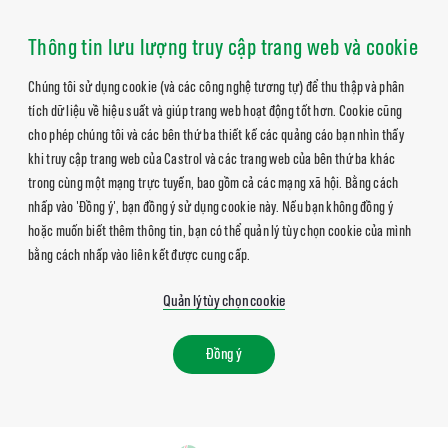
Thông tin lưu lượng truy cập trang web và cookie
Chúng tôi sử dụng cookie (và các công nghệ tương tự) để thu thập và phân
tích dữ liệu về hiệu suất và giúp trang web hoạt động tốt hơn. Cookie cũng
cho phép chúng tôi và các bên thứ ba thiết kế các quảng cáo bạn nhìn thấy
khi truy cập trang web của Castrol và các trang web của bên thứ ba khác
trong cùng một mạng trực tuyến, bao gồm cả các mạng xã hội. Bằng cách
nhấp vào 'Đồng ý', bạn đồng ý sử dụng cookie này. Nếu bạn không đồng ý
hoặc muốn biết thêm thông tin, bạn có thể quản lý tùy chọn cookie của mình
bằng cách nhấp vào liên kết được cung cấp.
Quản lý tùy chọn cookie
Đồng ý