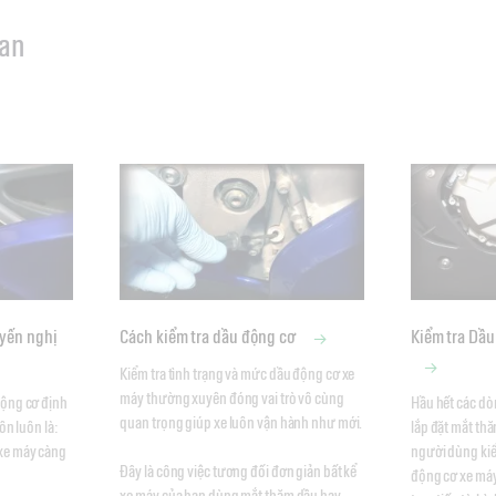
uan
uyến nghị
Cách kiểm tra dầu động cơ
Kiểm tra Dầ
Kiểm tra tình trạng và mức dầu động cơ xe 
máy thường xuyên đóng vai trò vô cùng 
ộng cơ định 
Hầu hết các dò
quan trọng giúp xe luôn vận hành như mới. 

ôn luôn là: 
lắp đặt mắt th
xe máy càng 
người dùng kiể
Đây là công việc tương đối đơn giản bất kể 
động cơ xe máy
xe máy của bạn dùng mắt thăm dầu hay 