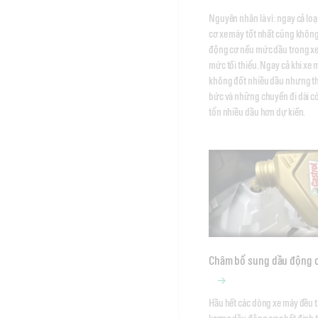
Nguyên nhân là vì: ngay cả loạ
cơ xe máy tốt nhất cũng không 
động cơ nếu mức dầu trong xe
mức tối thiểu. Ngay cả khi xe 
không đốt nhiều dầu nhưng thờ
bức và những chuyến đi dài có
tổn nhiều dầu hơn dự kiến. 
Châm bổ sung dầu động 
Hầu hết các dòng xe máy đều t