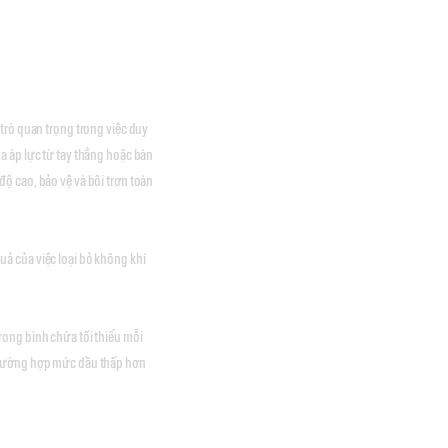
trò quan trọng trong việc duy
a áp lực từ tay thắng hoặc bàn
ộ cao, bảo vệ và bôi trơn toàn
ả của việc loại bỏ không khí
rong bình chứa tối thiểu mỗi
 trường hợp mức dầu thấp hơn