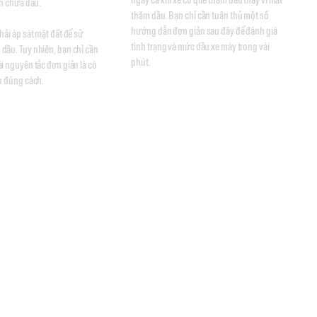
h chứa dầu. 

thăm dầu. Bạn chỉ cần tuân thủ một số 
hướng dẫn đơn giản sau đây để đánh giá 
hải áp sát mặt đất để sử 
tình trạng và mức dầu xe máy trong vài 
dầu. Tuy nhiên, bạn chỉ cần 
phút.
i nguyên tắc đơn giản là có 
ầu đúng cách.