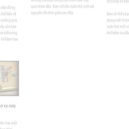
trực tiếp từ bìn
que thăm dầu. Bạn chỉ cần tuân thủ một vài 
i dầu động 
nguyên tắc đơn giản sau đây.
thể bảo vệ 
Bạn có thể sẽ p
 xuống quá 
dụng mắt thăm 
máy của bạn 
tuân thủ một và
i tiết nóng 
thể kiểm tra d
 thể làm hao 
cơ xe máy
iêu hao một 