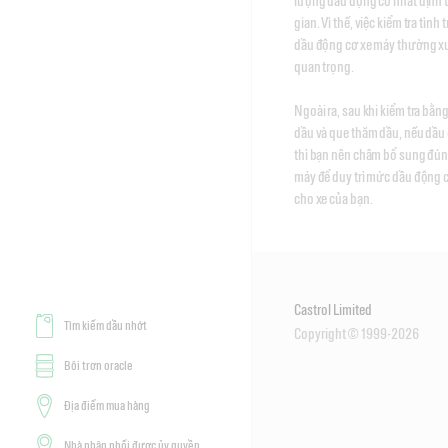
lượng dầu động cơ nhất định t
gian. Vì thế, việc kiểm tra tình 
dầu động cơ xe máy thường xuy
quan trọng. 

Ngoài ra, sau khi kiểm tra bằn
dầu và que thăm dầu, nếu dầu 
thì bạn nên châm bổ sung đúng
máy để duy trì mức dầu động 
cho xe của bạn.
Castrol Limited
Tìm kiếm dầu nhớt
Copyright © 1999-2026
Bôi trơn oracle
Địa điểm mua hàng
Nhà phân phối được ủy quyền