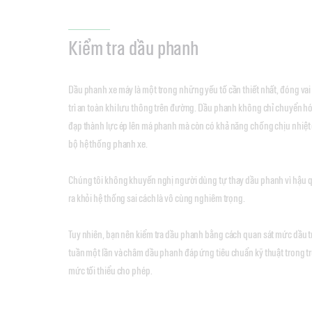
Kiểm tra dầu phanh
Dầu phanh xe máy là một trong những yếu tố cần thiết nhất, đóng vai 
trì an toàn khi lưu thông trên đường. Dầu phanh không chỉ chuyển hó
đạp thành lực ép lên má phanh mà còn có khả năng chống chịu nhiệt đ
bộ hệ thống phanh xe.
Chúng tôi không khuyến nghị người dùng tự thay dầu phanh vì hậu qu
ra khỏi hệ thống sai cách là vô cùng nghiêm trọng.
Tuy nhiên, bạn nên kiểm tra dầu phanh bằng cách quan sát mức dầu t
tuần một lần và châm dầu phanh đáp ứng tiêu chuẩn kỹ thuật trong
mức tối thiểu cho phép.