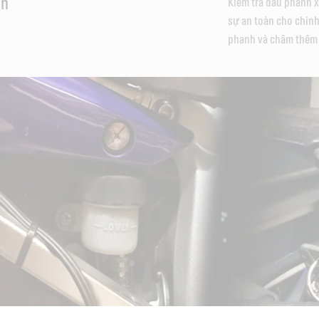
nh
Kiểm tra dầu phanh 
sự an toàn cho chính
phanh và châm thêm d