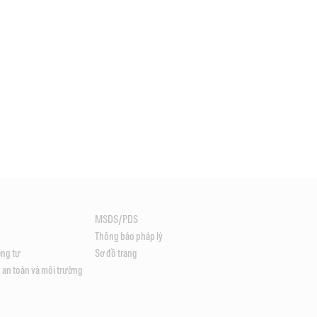
MSDS/PDS
Thông báo pháp lý
êng tư
Sơ đồ trang
 an toàn và môi trường