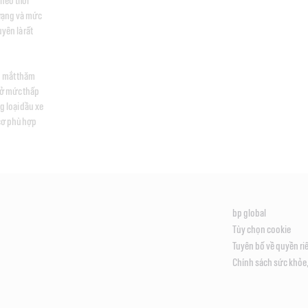
heo thời 
trạng và mức 
ên là rất 
g mắt thăm 
ở mức thấp 
 loại dầu xe 
cơ phù hợp 
bp global
Tùy chọn cookie
Tuyên bố về quyền ri
Chính sách sức khỏe,