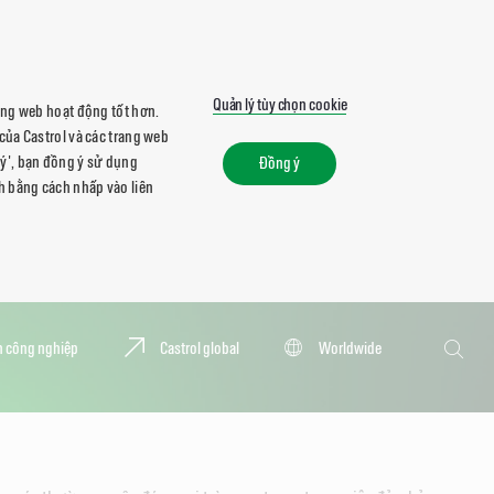
Quản lý tùy chọn cookie
rang web hoạt động tốt hơn.
của Castrol và các trang web
ý', bạn đồng ý sử dụng
Đồng ý
h bằng cách nhấp vào liên
Tìm
 công nghiệp
Castrol global
Worldwide
kiếm
Tìm
kiếm