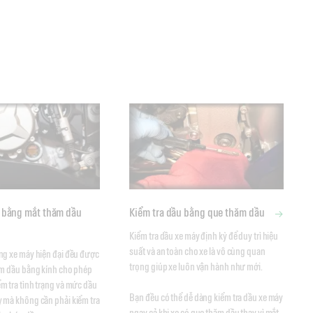
u bằng mắt thăm dầu
Kiểm tra dầu bằng que thăm dầu
Kiểm tra dầu xe máy định kỳ để duy trì hiệu 
suất và an toàn cho xe là vô cùng quan 
ng xe máy hiện đại đều được 
trọng giúp xe luôn vận hành như mới. 

ăm dầu bằng kính cho phép 
m tra tình trạng và mức dầu 
Bạn đều có thể dễ dàng kiểm tra dầu xe máy 
 mà không cần phải kiểm tra 
ngay cả khi xe có que thăm dầu thay vì mắt 