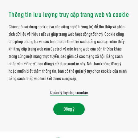
Thông tin lưu lượng truy cập trang web và cookie
Chúng tôi sử dụng cookie (và các công nghệ tương tự) để thu thập và phân
tích dữ liệu về hiệu suất và giúp trang web hoạt động tốt hơn. Cookie cũng
cho phép chúng tôi và các bên thứ ba thiết kế các quảng cáo bạn nhìn thấy
khi truy cập trang web của Castrol và các trang web của bên thứ ba khác
trong cùng một mạng trực tuyến, bao gồm cả các mạng xã hội. Bằng cách
nhấp vào 'Đồng ý', bạn đồng ý sử dụng cookie này. Nếu bạn không đồng ý
hoặc muốn biết thêm thông tin, bạn có thể quản lý tùy chọn cookie của mình
bằng cách nhấp vào liên kết được cung cấp.
Quản lý tùy chọn cookie
Đồng ý