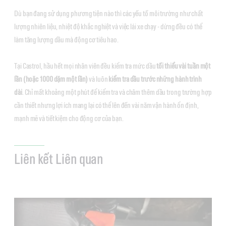
Dù bạn đang sử dụng phương tiện nào thì các yếu tố môi trường như chất
lượng nhiên liệu, nhiệt độ khắc nghiệt và việc lái xe chạy - dừng đều có thể
làm tăng lượng dầu mà động cơ tiêu hao.
Tại Castrol, hầu hết mọi nhân viên đều kiểm tra mức dầu
tối thiểu vài tuần một
lần (hoặc 1000 dặm một lần)
và luôn
kiểm tra dầu trước những hành trình
dài
. Chỉ mất khoảng một phút để kiểm tra và châm thêm dầu trong trường hợp
cần thiết nhưng lợi ích mang lại có thể lên đến vài năm vận hành ổn định,
mạnh mẽ và tiết kiệm cho động cơ của bạn.
Liên kết Liên quan