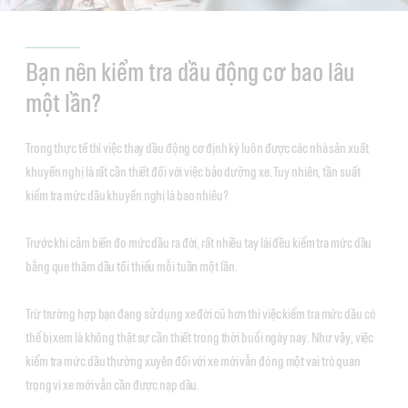
Bạn nên kiểm tra dầu động cơ bao lâu
một lần?
Trong thực tế thì việc thay dầu động cơ định kỳ luôn được các nhà sản xuất
khuyến nghị là rất cần thiết đối với việc bảo dưỡng xe. Tuy nhiên, tần suất
kiểm tra mức dầu khuyến nghị là bao nhiêu?
Trước khi cảm biến đo mức dầu ra đời, rất nhiều tay lái đều kiểm tra mức dầu
bằng que thăm dầu tối thiểu mỗi tuần một lần.
Trừ trường hợp bạn đang sử dụng xe đời cũ hơn thì việc kiểm tra mức dầu có
thể bị xem là không thật sự cần thiết trong thời buổi ngày nay. Như vậy, việc
kiểm tra mức dầu thường xuyên đối với xe mới vẫn đóng một vai trò quan
trọng vì xe mới vẫn cần được nạp dầu.