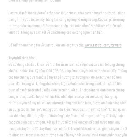
biển và không gian trong hơn 100 năm.
Castrol là một thành viên của tập đoàn BP, phục vụ các khách hàng và người tiêu dùng
trong lĩnh vực ô tô, xe máy, hàng hải, công nghiệp và năng lượng. Các sản phẩm mang
thương hiệu của chúng tôi được công nhận trên toàn cầu về sự đổi mới và hiệu suất
vuợt trội thông qua cam kết về chất lượng cao và công nghệ tiên tiến.
Để biết thêm thông tin về Castrol, xin vui lòng truy cập:
www.castrol.com/forward
Tuyên bố cảnh báo:
Để sử dụng các điều khoản về 'nơi trú ẩn an toàn' của Đạo luật cải cách tố tụng chứng
khoán tư nhân Hoa Kỳ năm 1995 ('PSLRA'), bp đưa ra tuyên bố cảnh báo sau đây. Thông
cáo báo chí này đưa ra một số tuyên bố hướng tới tương lai - đó là các tuyên bố liên
quan đến tương lai, không phải các sự kiện và hoàn cảnh trong quá khứ - có thể liên
quan đến một hoặc nhiều điều kiện tài chính, kết quả hoạt động và kinh doanh của bp
cũng như một số kế hoạch và mục tiêu nhất định của bp đối với các mặt hàng này.
Những tuyên bố này nói chung, nhưng không phải luôn luôn, được xác định bằng cách
sử dụng các từ như 'sẽ', 'mong đợi', 'dự kiến', 'mục đích', 'nên', 'có thể', 'khách quan',
'có khả năng' đến', 'dự định', 'tin tưởng', 'dự đoán', 'kế hoạch', 'chúng tôi thấy' hoặc
các cách diễn đạt tương tự. Kết quả thực tế có thể khác với kết quả được trình bày
trong các tuyên bố đó, tùy thuộc vào nhiều khía cạnh khác nhau, bao gồm các yếu tố rủi
ro được nêu trong Báo cáo thường niên gần đây nhất và Mẫu 20-F trong phần "Các yếu