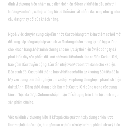
định vị thương hiệu nhằm mục đích thể hiện rõ hơn vị thế dẫn đầu trên thị
trường và những cơ hội chúng tôi có thể nắm bắt nhằm đáp ứng những nhu
cầu đang thay đổi của khách hàng.
Ngoài việc chuyên cung cấp dầu nhớt, Castrol đang tìm kiếm thêm cơ hội mới
để cung cấp các giải pháp và dịch vụ đa dạng nhằm mang lại giá trị gia tăng
cho khách hàng. Một minh chứng cho nỗ lực ấy thể hiện ở việc công ty đã
phát triển dãy sản phẩm dầu mỡ nhờn cải tiến dành cho xe điện Castrol ON,
bao gồm Dầu truyền động, Dầu tản nhiệt và Mỡ bôi trơn dành cho xe điện.
Bên cạnh đó, Castrol đã thông báo về kế hoạch đầu tư khoảng 60 triệu đô la
Mỹ vào trung tâm thử nghiệm pin xe điện và phòng thí nghiệm phân tích hiện
đại tại Anh. Đồng thời, dung dịch làm mát Castrol ON dùng trong các trung
tâm dữ liệu đã được Submer chấp thuận để sử dụng trên toàn bộ danh mục
sản phẩm của họ.
Việc tái định vị thương hiệu là kết quả của quá trình xây dựng chiến lược
thương hiệu toàn diện, bao gồm sự nghiên cứu kỹ lưỡng, phân tích và ý kiến