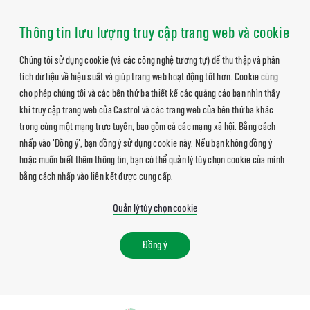
Thông tin lưu lượng truy cập trang web và cookie
Chúng tôi sử dụng cookie (và các công nghệ tương tự) để thu thập và phân
tích dữ liệu về hiệu suất và giúp trang web hoạt động tốt hơn. Cookie cũng
cho phép chúng tôi và các bên thứ ba thiết kế các quảng cáo bạn nhìn thấy
khi truy cập trang web của Castrol và các trang web của bên thứ ba khác
trong cùng một mạng trực tuyến, bao gồm cả các mạng xã hội. Bằng cách
nhấp vào 'Đồng ý', bạn đồng ý sử dụng cookie này. Nếu bạn không đồng ý
hoặc muốn biết thêm thông tin, bạn có thể quản lý tùy chọn cookie của mình
bằng cách nhấp vào liên kết được cung cấp.
Quản lý tùy chọn cookie
Đồng ý