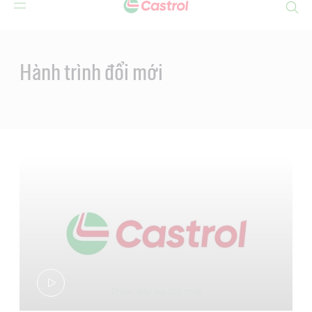
Search
Main
Content
Hành trình đổi mới