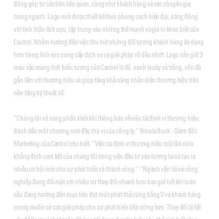
đóng góp từ các bên liên quan, cũng như khách hàng và các chuyên gia
trong ngành. Logo mới được thiết kế theo phong cách hiện đại, năng động
với tinh thần tích cực, tập trung vào những thế mạnh và giá trị khác biệt của
Castrol. Nhằm hướng đến việc thu hút những đối tượng khách hàng đa dạng
hơn trong lĩnh vực cung cấp dịch vụ và giải pháp về dầu nhớt. Logo vẫn giữ 3
màu sắc mang tính biểu tượng của Castrol là đỏ, xanh lá cây và trắng, vốn đã
gắn liền với thương hiệu và giúp tăng khả năng nhận diện thương hiệu trên
nền tảng kỹ thuật số.
"Chúng tôi vô cùng phấn khởi khi thông báo về việc tái định vị thương hiệu,
đánh dấu một chương mới đầy thú vị của công ty," Nicola Buck - Giám đốc
Marketing của Castrol cho biết. "Việc tái định vị thương hiệu một lần nữa
khẳng định cam kết của chúng tôi trong việc đầu tư vào tương lai và tạo ra
nhiều cơ hội mới cho sự phát triển và thành công.” “Ngành vận tải và công
nghiệp đang đối mặt với nhiều sự thay đổi nhanh hơn bao giờ hết khi toàn
cầu đang hướng đến mục tiêu đạt mức phát thải ròng bằng 0 và khách hàng
mong muốn có các giải pháp cho sự phát triển bền vững hơn. Thay đổi là tất