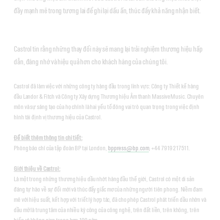
đầy mạnh mẽ trong tương lai để ghi lại dấu ấn, thúc đẩy khả năng nhận biết.
Castrol tin rằng những thay đổi này sẽ mang lại trải nghiệm thương hiệu hấp
dẫn, đáng nhớ và hiệu quả hơn cho khách hàng của chúng tôi.
Castrol đã làm việc với những công ty hàng đầu trong lĩnh vực: Công ty Thiết kế hàng
đầu Landor & Fitch và Công ty Xây dựng Thương hiệu Âm thanh MassiveMusic. Chuyên
môn và sự sáng tạo của họ chính là hai yếu tố đóng vai trò quan trọng trong việc định
hình tái định vị thương hiệu của Castrol.
Để biết thêm thông tin chi tiết:
Phòng báo chí của tập đoàn BP tại London,
bppress@bp.com
, +44 7919 217511.
Giới thiệu về Castrol:
Là một trong những thương hiệu dầu nhớt hàng đầu thế giới, Castrol có một di sản
đáng tự hào về sự đổi mới và thúc đẩy giấc mơ của những người tiên phong. Niềm đam
mê với hiệu suất, kết hợp với triết lý hợp tác, đã cho phép Castrol phát triển dầu nhờn và
dầu mỡ là trung tâm của nhiều kỳ công của công nghệ, trên đất liền, trên không, trên