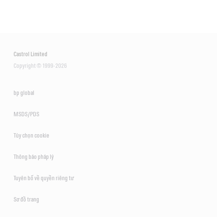
Castrol Limited
Copyright © 1999-2026
bp global
MSDS/PDS
Tùy chọn cookie
Thông báo pháp lý
Tuyên bố về quyền riêng tư
Sơ đồ trang