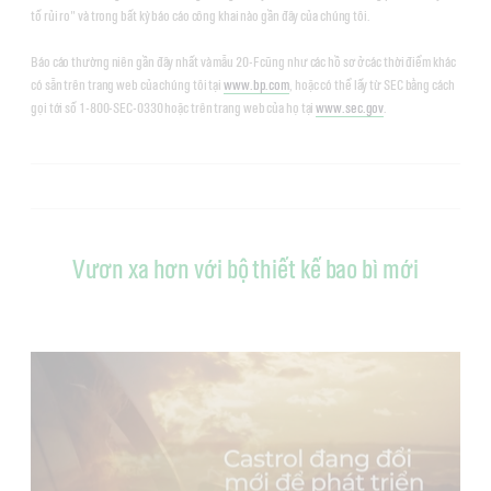
tố rủi ro" và trong bất kỳ báo cáo công khai nào gần đây của chúng tôi.
Báo cáo thường niên gần đây nhất và mẫu 20-F cũng như các hồ sơ ở các thời điểm khác
có sẵn trên trang web của chúng tôi tại
www.bp.com
, hoặc có thể lấy từ SEC bằng cách
gọi tới số 1-800-SEC-0330 hoặc trên trang web của họ tại
www.sec.gov
.
Vươn xa hơn với bộ thiết kế bao bì mới