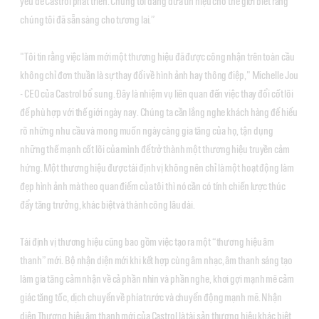
yếu để Castrol phát triển. Chúng tôi đang đưa tín hiệu cho thế giới biết rằng
chúng tôi đã sẵn sàng cho tương lai.”
"Tôi tin rằng việc làm mới một thương hiệu đã được công nhận trên toàn cầu
không chỉ đơn thuần là sự thay đổi về hình ảnh hay thông điệp," Michelle Jou
- CEO của Castrol bổ sung. Đây là nhiệm vụ liên quan đến việc thay đổi cốt lõi
để phù hợp với thế giới ngày nay. Chúng ta cần lắng nghe khách hàng để hiểu
rõ những nhu cầu và mong muốn ngày càng gia tăng của họ, tận dụng
những thế mạnh cốt lõi của mình để trở thành một thương hiệu truyền cảm
hứng. Một thương hiệu được tái định vị không nên chỉ là một hoạt động làm
đẹp hình ảnh mà theo quan điểm của tôi thì nó cần có tính chiến lược thúc
đẩy tăng trưởng, khác biệt và thành công lâu dài.
Tái định vị thương hiệu cũng bao gồm việc tạo ra một “thương hiệu âm
thanh” mới. Bộ nhận diện mới khi kết hợp cùng âm nhạc, âm thanh sáng tạo
làm gia tăng cảm nhận về cả phần nhìn và phần nghe, khơi gợi mạnh mẽ cảm
giác tăng tốc, dịch chuyển về phía trước và chuyển động mạnh mẽ. Nhận
diện Thương hiệu âm thanh mới của Castrol là tài sản thương hiệu khác biệt