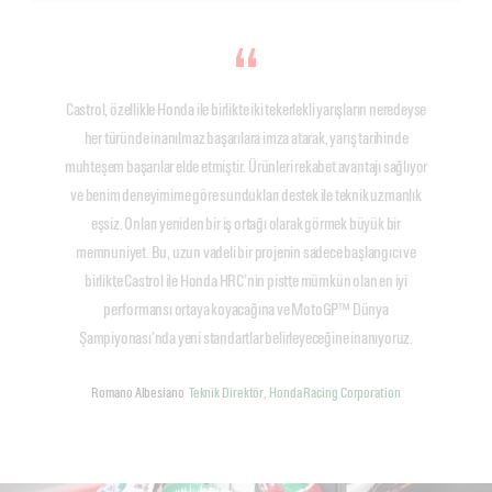
Castrol, özellikle Honda ile birlikte iki tekerlekli yarışların neredeyse
her türünde inanılmaz başarılara imza atarak, yarış tarihinde
muhteşem başarılar elde etmiştir. Ürünleri rekabet avantajı sağlıyor
ve benim deneyimime göre sundukları destek ile teknik uzmanlık
eşsiz. Onları yeniden bir iş ortağı olarak görmek büyük bir
memnuniyet. Bu, uzun vadeli bir projenin sadece başlangıcı ve
birlikte Castrol ile Honda HRC’nin pistte mümkün olan en iyi
performansı ortaya koyacağına ve MotoGP™ Dünya
Şampiyonası’nda yeni standartlar belirleyeceğine inanıyoruz.
Romano Albesiano
Teknik Direktör, Honda Racing Corporation