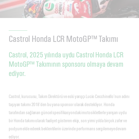
Castrol Honda LCR MotoGP™ Takımı
Castrol, 2025 yılında uydu Castrol Honda LCR
MotoGP™ Takımının sponsoru olmaya devam
ediyor.
Castrol, kurucusu, Takım Direktörü ve eski yarışçı Lucio Cecchinello’nun adını
taşıyan takımı 2018’den bu yana sponsor olarak destekliyor. Honda
tarafından sağlanan güncel spesifikasyondaki motosikletlerle yarışan uydu
bir Honda takımı olarak faaliyet gösteren ekip, son yirmi yılda birçok zafer ve
podyum elde ederek beklentilerin üzerinde performans sergilemeye devam
ediyor.