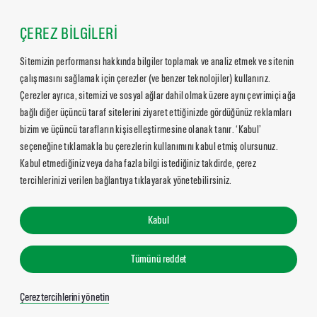
ÇEREZ BİLGİLERİ
Sitemizin performansı hakkında bilgiler toplamak ve analiz etmek ve sitenin
çalışmasını sağlamak için çerezler (ve benzer teknolojiler) kullanırız.
Çerezler ayrıca, sitemizi ve sosyal ağlar dahil olmak üzere aynı çevrimiçi ağa
bağlı diğer üçüncü taraf sitelerini ziyaret ettiğinizde gördüğünüz reklamları
bizim ve üçüncü tarafların kişiselleştirmesine olanak tanır. ‘Kabul’
seçeneğine tıklamakla bu çerezlerin kullanımını kabul etmiş olursunuz.
Kabul etmediğiniz veya daha fazla bilgi istediğiniz takdirde, çerez
tercihlerinizi verilen bağlantıya tıklayarak yönetebilirsiniz.
Kabul
Tümünü reddet
Çerez tercihlerini yönetin