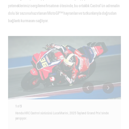
yeteneklerimizi sergileme fırsatının ötesinde, bu ortaklık Castrol’ün adrenalin
dolu bir sezona hazırlanan MotoGP™ hayranları ve tutkunlarıyla doğrudan
bağlantı kurmasını sağlıyor.
1
of
5
Honda HRC Castrol sürücüsü Luca Marini, 2025 Tayland Grand Prix'sinde
yarışıyor.