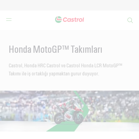
Search
Main
Content
Honda MotoGP™ Takımları
Castrol, Honda HRC Castrol ve Castrol Honda LCR MotoGP™
Takımı ile iş ortaklığı yapmaktan gurur duyuyor.