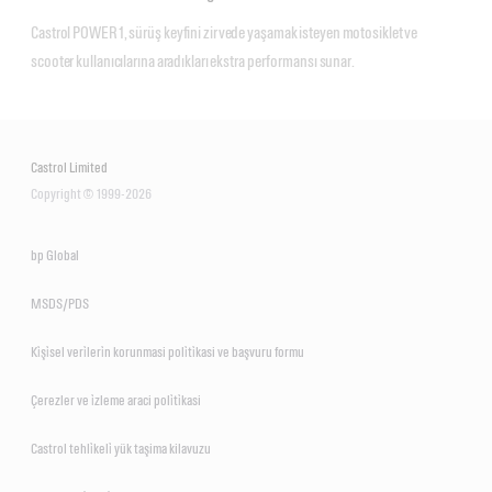
Castrol POWER1, sürüş keyfini zirvede yaşamak isteyen motosiklet ve 
scooter kullanıcılarına aradıkları ekstra performansı sunar.
Castrol Limited
Copyright © 1999-2026
bp Global
MSDS/PDS
Ki̇şi̇sel veri̇leri̇n korunmasi poli̇ti̇kasi ve başvuru formu
Çerezler ve i̇zleme araci poli̇ti̇kasi
Castrol tehli̇keli̇ yük taşima kilavuzu