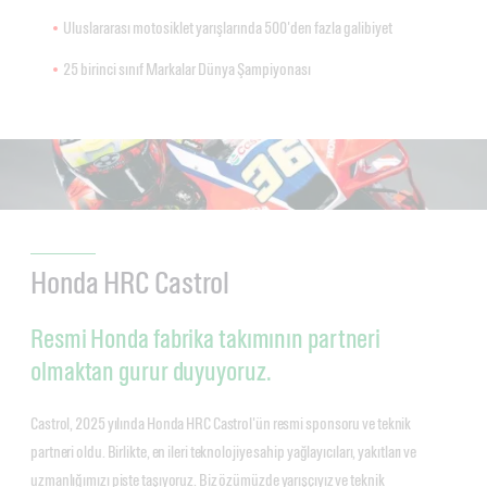
Uluslararası motosiklet yarışlarında 500'den fazla galibiyet
25 birinci sınıf Markalar Dünya Şampiyonası
Honda HRC Castrol
Resmi Honda fabrika takımının partneri
olmaktan gurur duyuyoruz.
Castrol, 2025 yılında Honda HRC Castrol'ün resmi sponsoru ve teknik
partneri oldu. Birlikte, en ileri teknolojiye sahip yağlayıcıları, yakıtları ve
uzmanlığımızı piste taşıyoruz. Biz özümüzde yarışçıyız ve teknik