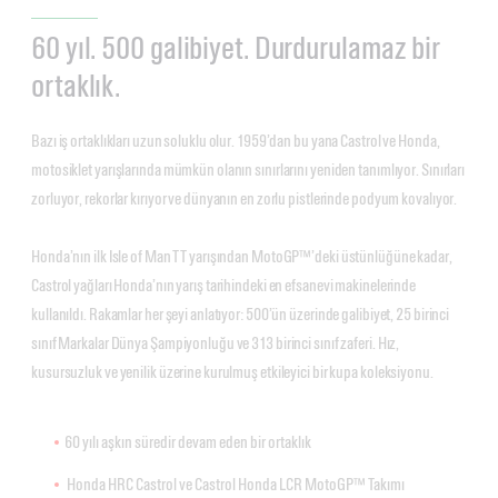
60 yıl. 500 galibiyet. Durdurulamaz bir
ortaklık.
Bazı iş ortaklıkları uzun soluklu olur. 1959’dan bu yana Castrol ve Honda,
motosiklet yarışlarında mümkün olanın sınırlarını yeniden tanımlıyor. Sınırları
zorluyor, rekorlar kırıyor ve dünyanın en zorlu pistlerinde podyum kovalıyor.
Honda’nın ilk Isle of Man TT yarışından MotoGP™’deki üstünlüğüne kadar,
Castrol yağları Honda’nın yarış tarihindeki en efsanevi makinelerinde
kullanıldı. Rakamlar her şeyi anlatıyor: 500’ün üzerinde galibiyet, 25 birinci
sınıf Markalar Dünya Şampiyonluğu ve 313 birinci sınıf zaferi. Hız,
kusursuzluk ve yenilik üzerine kurulmuş etkileyici bir kupa koleksiyonu.
60 yılı aşkın süredir devam eden bir ortaklık
Honda HRC Castrol ve Castrol Honda LCR MotoGP™ Takımı