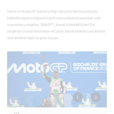
Castrol’ün Honda LCR Team ile iş birliği, hem pistte hem de pist dışında
beklentileri aşma ve olağanüstü performansa ulaşma konusundaki ortak
vizyonumuzu simgeliyor. MotoGP™, küresel iki tekerlekli Grand Prix
yarışlarının zirvesini temsil ediyor ve Castrol, takımla birlikte bu yeni döneme
adım atmaktan büyük bir gurur duyuyor.
1
of
5