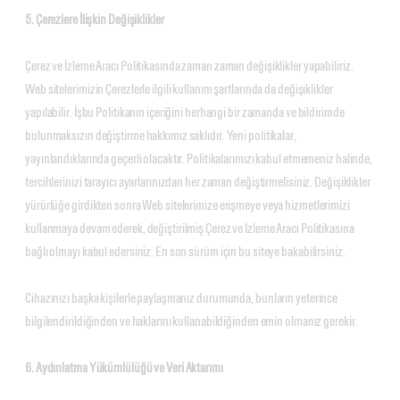
5. Çerezlere İlişkin Değişiklikler
Çerez ve İzleme Aracı Politikasında zaman zaman değişiklikler yapabiliriz.
Web sitelerimizin Çerezlerle ilgili kullanım şartlarında da değişiklikler
yapılabilir. İşbu Politikanın içeriğini herhangi bir zamanda ve bildirimde
bulunmaksızın değiştirme hakkımız saklıdır. Yeni politikalar,
yayınlandıklarında geçerli olacaktır. Politikalarımızı kabul etmemeniz halinde,
tercihlerinizi tarayıcı ayarlarınızdan her zaman değiştirmelisiniz. Değişiklikler
yürürlüğe girdikten sonra Web sitelerimize erişmeye veya hizmetlerimizi
kullanmaya devam ederek, değiştirilmiş Çerez ve İzleme Aracı Politikasına
bağlı olmayı kabul edersiniz. En son sürüm için bu siteye bakabilirsiniz.
Cihazınızı başka kişilerle paylaşmanız durumunda, bunların yeterince
bilgilendirildiğinden ve haklarını kullanabildiğinden emin olmanız gerekir.
6. Aydınlatma Yükümlülüğü ve Veri Aktarımı