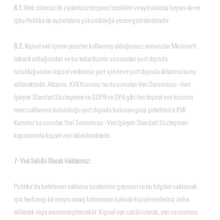
6.1.
Web sitemizi ilk ziyaretinizde çerez tercihleri ve aydınlatma beyanı ile ve
işbu Politika ile aydınlatma yükümlülüğü yerine getirilmektedir.
6.2.
Kişisel veri içeren çerezler kullanmış olduğumuz sunucular Microsoft
tabanlı olduğundan ve bu tedarikçinin sunucuları yurt dışında
tutulduğundan kişisel verileriniz yurt içinde ve yurt dışında aktarıma konu
edilmektedir. Aktarım, KVK Kurumu’na da sunulan Veri Sorumlusu – Veri
İşleyen Standart Sözleşmesi ve GDPR ve DPA gibi ileri kişisel veri koruma
mevzuatlarının bulunduğu yurt dışında bulunan grup şirketimize KVK
Kurumu’na sunulan Veri Sorumlusu – Veri İşleyen Standart Sözleşmesi
kapsamında kişisel veri aktarılmaktadır.
7- Veri Sahibi Olarak Haklarınız:
Politika'da belirlenen saklama sürelerinin geçmesi ve bu bilgileri saklamak
için herhangi bir meşru amaç kalmaması halinde kişisel verileriniz imha
edilecek veya anonimleştirecektir. Kişisel veri sahibi olarak, veri sorumlusu