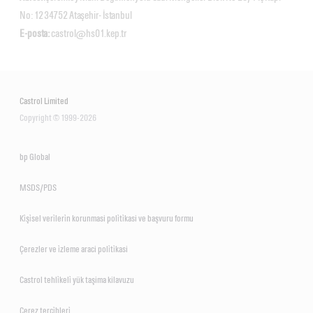
No: 12 34752 Ataşehir- İstanbul
E-posta:
castrol@hs01.kep.tr
Castrol Limited
Copyright © 1999-2026
bp Global
MSDS/PDS
Ki̇şi̇sel veri̇leri̇n korunmasi poli̇ti̇kasi ve başvuru formu
Çerezler ve i̇zleme araci poli̇ti̇kasi
Castrol tehli̇keli̇ yük taşima kilavuzu
Çerez terci̇hleri̇