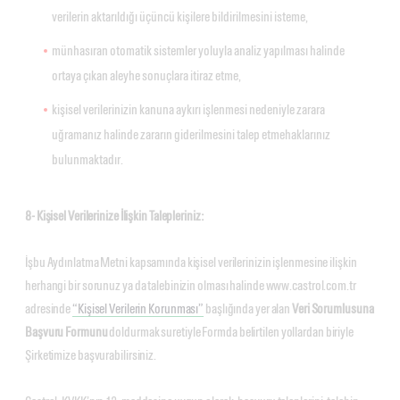
verilerin aktarıldığı üçüncü kişilere bildirilmesini isteme,
münhasıran otomatik sistemler yoluyla analiz yapılması halinde
ortaya çıkan aleyhe sonuçlara itiraz etme,
kişisel verilerinizin kanuna aykırı işlenmesi nedeniyle zarara
uğramanız halinde zararın giderilmesini talep etmehaklarınız
bulunmaktadır.
8- Kişisel Verilerinize İlişkin Talepleriniz:
İşbu Aydınlatma Metni kapsamında kişisel verilerinizin işlenmesine ilişkin
herhangi bir sorunuz ya da talebinizin olması halinde www.castrol.com.tr
adresinde
“Kişisel Verilerin Korunması”
başlığında yer alan
Veri Sorumlusuna
Başvuru Formunu
doldurmak suretiyle Formda belirtilen yollardan biriyle
Şirketimize başvurabilirsiniz.