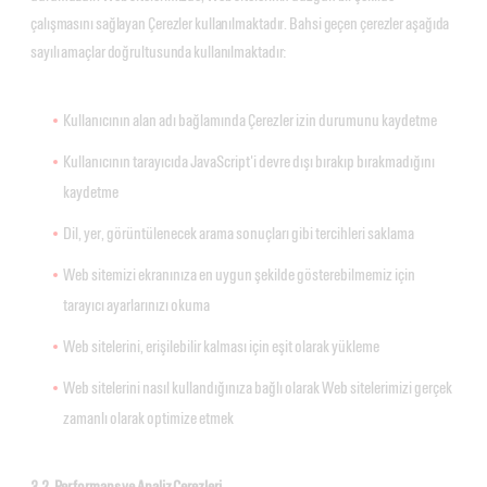
çalışmasını sağlayan Çerezler kullanılmaktadır. Bahsi geçen çerezler aşağıda
sayılı amaçlar doğrultusunda kullanılmaktadır:
Kullanıcının alan adı bağlamında Çerezler izin durumunu kaydetme
Kullanıcının tarayıcıda JavaScript'i devre dışı bırakıp bırakmadığını
kaydetme
Dil, yer, görüntülenecek arama sonuçları gibi tercihleri saklama
Web sitemizi ekranınıza en uygun şekilde gösterebilmemiz için
tarayıcı ayarlarınızı okuma
Web sitelerini, erişilebilir kalması için eşit olarak yükleme
Web sitelerini nasıl kullandığınıza bağlı olarak Web sitelerimizi gerçek
zamanlı olarak optimize etmek
3.2. Performans ve Analiz Çerezleri