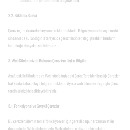
dönüştürme çerezlerinden oluşmaktadır.
2.2. Saklama Süresi
Çerezler, farklı süreler boyunca saklanmaktadır. Bilgisayarınızda veya mobil
cihazınızda kullandığınız tarayıcıda çerez tercihleri değiştirebilir, bunların
tutulduğu dosyaları silebilirsiniz.
3. Web Sitelerimizde Bulunan Çerezlere İlişkin Bilgiler
Aşağıdaki bölümlerde ve Web sitelerimizdeki Çerez Tercihleri başlığı Çerezler
hakkında daha detaylı bilgi vermektedir. Ayrıca web sitemize ilk girişte Çerez
tercihlerinizi de belirleyebilirsiniz.
3.1. Fonksiyonel ve Gerekli Çerezler
Bu çerezler sitemin temel fonksiyonları için gerekli olup, her zaman etkin
durumdadır. Web sitelerimizde, Web sitelerinin düzgün bir şekilde