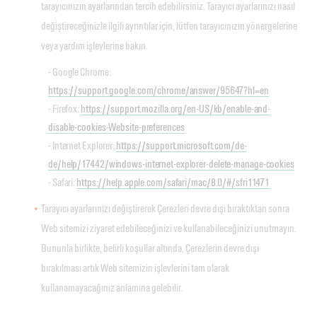
tarayıcınızın ayarlarından tercih edebilirsiniz. Tarayıcı ayarlarınızı nasıl
değiştireceğinizle ilgili ayrıntılar için, lütfen tarayıcınızın yönergelerine
veya yardım işlevlerine bakın.
- Google Chrome:
https://support.google.com/chrome/answer/95647?hl=en
- Firefox:
https://support.mozilla.org/en-US/kb/enable-and-
disable-cookies-Website-preferences
- Internet Explorer:
https://support.microsoft.com/de-
de/help/17442/windows-internet-explorer-delete-manage-cookies
- Safari:
https://help.apple.com/safari/mac/8.0/#/sfri11471
Tarayıcı ayarlarınızı değiştirerek Çerezleri devre dışı bıraktıktan sonra
Web sitemizi ziyaret edebileceğinizi ve kullanabileceğinizi unutmayın.
Bununla birlikte, belirli koşullar altında, Çerezlerin devre dışı
bırakılması artık Web sitemizin işlevlerini tam olarak
kullanamayacağınız anlamına gelebilir.