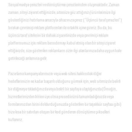
Sosyal medya çerezleri ve dönüştürme çerezlerinden oluşmaktadır. Zaman
zaman, siteyi ziyaret ettiğinizde, sitemize göz attığınızı/ürünlerimize ilgi
gösterdiğinizi hatırlama amacıyla cihazınıza çerez ("Üçüncü taraf çerezleri")
bırakan çevrimiçi reklam platformları ile ortaklık içine gireriz. Bu da, bu
üçüncü taraf sitelerini bir dahaki ziyaretinizde veya çevrimiçi reklam
platformumuz için reklam barındırmayı kabul etmiş olan bir siteyi ziyaret
ettiğinizde, size gösterilen reklamların sizin ilgi alanlarınıza daha uygun hale
getirileceği anlamına gelir.
Pazarlama kampanyalarımızın veya web sitesi hakkındaki diğer
hedeflerimizin ne kadar başarılı olduğunu görmek için, web sitemizde belirli
bir düğmeye tıkladığınızda veya belirli bir sayfaya ulaştığınızda (Örneğin,
hizmetlerimizden birine üye olma prosedürünü tamamladığınızda veya
formlarımızdan birini doldurduğunuzda gösterilen bir teşekkür sayfası gibi)
bize kısa bir satırdan oluşan bir kod gönderen dönüştürme pikselleri
kullanırız.