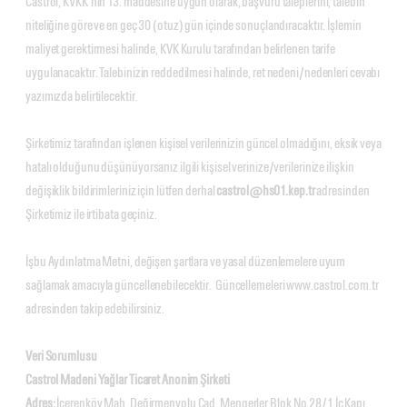
Castrol, KVKK’nın 13. maddesine uygun olarak, başvuru taleplerini, talebin
niteliğine göre ve en geç 30 (otuz) gün içinde sonuçlandıracaktır. İşlemin
maliyet gerektirmesi halinde, KVK Kurulu tarafından belirlenen tarife
uygulanacaktır. Talebinizin reddedilmesi halinde, ret nedeni/nedenleri cevabı
yazımızda belirtilecektir.
Şirketimiz tarafından işlenen kişisel verilerinizin güncel olmadığını, eksik veya
hatalı olduğunu düşünüyorsanız ilgili kişisel verinize/verilerinize ilişkin
değişiklik bildirimleriniz için lütfen derhal
castrol@hs01.kep.tr
adresinden
Şirketimiz ile irtibata geçiniz.
İşbu Aydınlatma Metni, değişen şartlara ve yasal düzenlemelere uyum
sağlamak amacıyla güncellenebilecektir. Güncellemeleri www.castrol.com.tr
adresinden takip edebilirsiniz.
Veri Sorumlusu
Castrol Madeni Yağlar Ticaret Anonim Şirketi
Adres:
İçerenköy Mah. Değirmenyolu Cad. Mengerler Blok No 28/1 İç Kapı