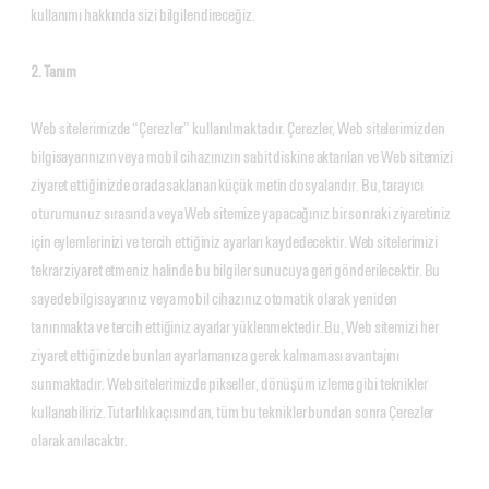
kullanımı hakkında sizi bilgilendireceğiz.
2. Tanım
Web sitelerimizde “Çerezler” kullanılmaktadır. Çerezler, Web sitelerimizden
bilgisayarınızın veya mobil cihazınızın sabit diskine aktarılan ve Web sitemizi
ziyaret ettiğinizde orada saklanan küçük metin dosyalarıdır. Bu, tarayıcı
oturumunuz sırasında veya Web sitemize yapacağınız bir sonraki ziyaretiniz
için eylemlerinizi ve tercih ettiğiniz ayarları kaydedecektir. Web sitelerimizi
tekrar ziyaret etmeniz halinde bu bilgiler sunucuya geri gönderilecektir. Bu
sayede bilgisayarınız veya mobil cihazınız otomatik olarak yeniden
tanınmakta ve tercih ettiğiniz ayarlar yüklenmektedir. Bu, Web sitemizi her
ziyaret ettiğinizde bunları ayarlamanıza gerek kalmaması avantajını
sunmaktadır. Web sitelerimizde pikseller, dönüşüm izleme gibi teknikler
kullanabiliriz. Tutarlılık açısından, tüm bu teknikler bundan sonra Çerezler
olarak anılacaktır.