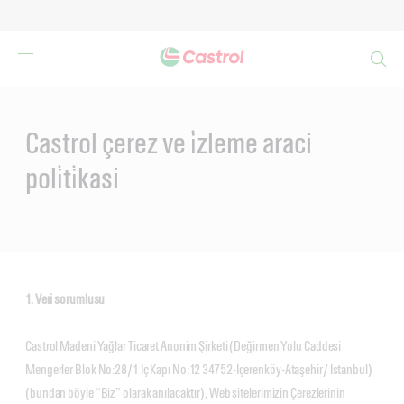
Search
Main
Content
Castrol çerez ve i̇zleme araci
poli̇ti̇kasi
1. Veri sorumlusu
Castrol Madeni Yağlar Ticaret Anonim Şirketi (Değirmen Yolu Caddesi
Mengerler Blok No:28/1 İç Kapı No:12 34752-İçerenköy-Ataşehir/ İstanbul)
(bundan böyle “Biz” olarak anılacaktır), Web sitelerimizin Çerezlerinin