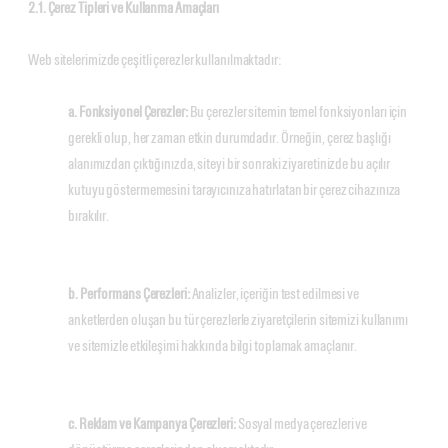
2.1. Çerez Tipleri ve Kullanma Amaçları
Web sitelerimizde çeşitli çerezler kullanılmaktadır:
a. Fonksiyonel Çerezler:
Bu çerezler sitemin temel fonksiyonları için
gerekli olup, her zaman etkin durumdadır. Örneğin, çerez başlığı
alanımızdan çıktığınızda, siteyi bir sonraki ziyaretinizde bu açılır
kutuyu göstermemesini tarayıcınıza hatırlatan bir çerez cihazınıza
bırakılır.
b. Performans Çerezleri:
Analizler, içeriğin test edilmesi ve
anketlerden oluşan bu tür çerezlerle ziyaretçilerin sitemizi kullanımı
ve sitemizle etkileşimi hakkında bilgi toplamak amaçlanır.
c. Reklam ve Kampanya Çerezleri:
Sosyal medya çerezleri ve