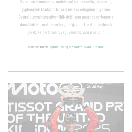
Castrol'ün takımımız üzerinde büyük bir etkisi oldu, bundan hiç
şüphem yok. Markanın bir yarış markası olduğunu biliyorum.
Castrol bize yalnızca güvenilirlik değil, aynı zamanda performans
da sağladı. Bu, mükemmel bir iş birliği ve bir kez daha söylemek
gerekirse: performans ve güvenilirlik, yarışın özüdür.
Massimo Rivola
Aprilia Racing MotoGP™ Takımı Direktörü