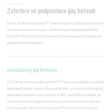
Zaferlere ve podyumlara güç katmak
Castrol, Aprilia Racing MotoGP™ Takımı ile başarılı iş ortaklığını 2025 yılında
da sürdürmekten gurur duyuyor. Aprilia Racing'in teknik ekibiyle birlikte
Aprilia RS-GP'nin pistteki performansını artırmak amacıyla özel yağlayıcılar
geliştirmek üzere çalışıyoruz.
Kanıtlanmış performans
2021’den bu yana Aprilia Racing MotoGP™ Takımı ile yürüttüğümüz iş birliği
kapsamında Castrol, İtalyan üreticiye performans, güç ve güvenilirlik sağladı.
Motosiklet yarışlarının en üst sınıfında 18.000'i aşan RPM seviyeleriyle, en
zorlu koşullarda bile yağlayıcılarınızın en iyi performansı göstereceğinden
emin olmalısınız. Ve Aprilia Racing, MotoGP™'de Castrol ile tam da bunu