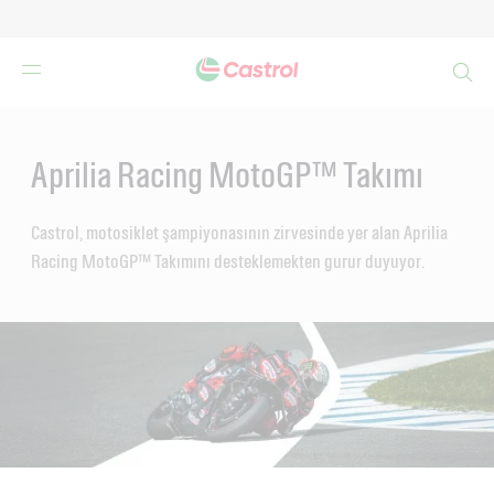
Search
Main
Content
Aprilia Racing MotoGP™ Takımı
Castrol, motosiklet şampiyonasının zirvesinde yer alan Aprilia
Racing MotoGP™ Takımını desteklemekten gurur duyuyor.