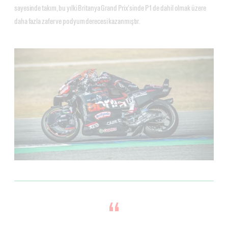
sayesinde takım, bu yılki Britanya Grand Prix'sinde P1 de dahil olmak üzere
daha fazla zafer ve podyum derecesi kazanmıştır.