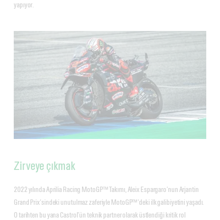
yapıyor.
Zirveye çıkmak
2022 yılında Aprilia Racing MotoGP™ Takımı, Aleix Espargaro'nun Arjantin
Grand Prix'sindeki unutulmaz zaferiyle MotoGP™'deki ilk galibiyetini yaşadı.
O tarihten bu yana Castrol’ün teknik partner olarak üstlendiği kritik rol