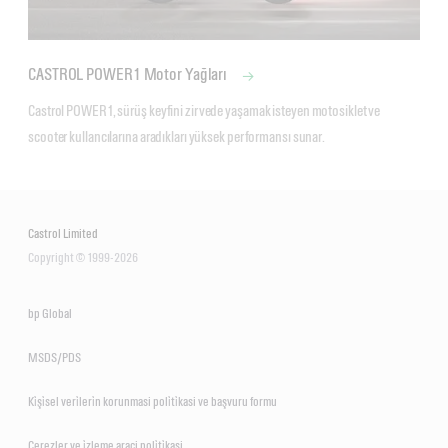
CASTROL POWER1 Motor Yağları
Castrol POWER1, sürüş keyfini zirvede yaşamak isteyen motosiklet ve 
scooter kullancılarına aradıkları yüksek performansı sunar.
Castrol Limited
Copyright © 1999-2026
bp Global
MSDS/PDS
Ki̇şi̇sel veri̇leri̇n korunmasi poli̇ti̇kasi ve başvuru formu
Çerezler ve i̇zleme araci poli̇ti̇kasi