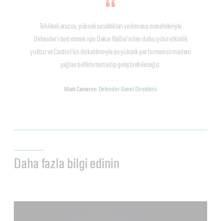
Tehlikeli arazisi, yüksek sıcaklıkları ve devasa mesafeleriyle
Defender'ı test etmek için Dakar Rallisi’nden daha iyi bir etkinlik
yoktur ve Castrol'ün de katılımıyla en yüksek performanslı madeni
yağları birlikte test edip geliştirebileceğiz.
Mark Cameron
Defender Genel Direktörü
Daha fazla bilgi edinin