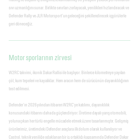
sıvı uzmanlığını sunar. Birlikte sınırları zorlayacak, yenilikleri hızlandıracak ve
Defender Rally ve JLR Motorsport'un geleceğini şekillendirecek içgörülerle
geri döneceğiz.
Motor sporlarının zirvesi
W2RC takvimi, ikonik Dakar Rallisi ile başlıyor. Binlerce kilometreye yayılan
çöl, kum tepeleri ve kayalıklar. Hem aracın hem de sürücünün dayanıklılığının
test edilmesi.
Defender'ın 2026 yılından itibaren W2RC'ye katılımı, dayanıklılık
konusundaki itibarını daha da güçlendiriyor. Üretime dayalı yarış otomobili,
yoluna çıkan her türlü engelle mücadele etmek üzere tasarlanmıştır. Gelişmiş
ürünlerimiz, üretimdeki Defender araçlara ilk dolum olarak kullanılıyor ve
Castrol, teknik yeniliğe odaklanan bir iş ortaklığı kapsamında Defender Dakar