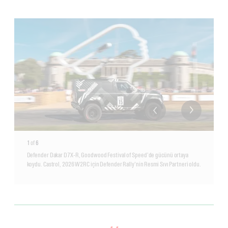
1
of
6
Defender Dakar D7X‑R, Goodwood Festival of Speed’de gücünü ortaya
koydu. Castrol, 2026 W2RC için Defender Rally'nin Resmi Sıvı Partneri oldu.