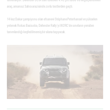
araç, amansız Sahra arazisinde zorlu testlerden geçti.
14 kez Dakar şampiyonu olan efsanevi Stéphane Peterhansel ve yükselen
yetenek Rokas Baciuska, Defender Rally'yi W2RC'de sınırların yeniden
tanımlandığı keşfedilmemiş bir alana taşıyacak.