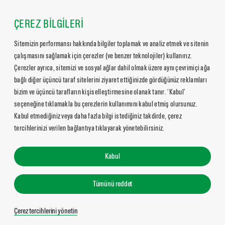
ÇEREZ BİLGİLERİ
Sitemizin performansı hakkında bilgiler toplamak ve analiz etmek ve sitenin
çalışmasını sağlamak için çerezler (ve benzer teknolojiler) kullanırız.
Çerezler ayrıca, sitemizi ve sosyal ağlar dahil olmak üzere aynı çevrimiçi ağa
bağlı diğer üçüncü taraf sitelerini ziyaret ettiğinizde gördüğünüz reklamları
bizim ve üçüncü tarafların kişiselleştirmesine olanak tanır. ‘Kabul’
seçeneğine tıklamakla bu çerezlerin kullanımını kabul etmiş olursunuz.
Kabul etmediğiniz veya daha fazla bilgi istediğiniz takdirde, çerez
tercihlerinizi verilen bağlantıya tıklayarak yönetebilirsiniz.
Kabul
Tümünü reddet
Çerez tercihlerini yönetin