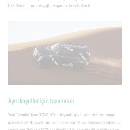
D7X-R için tüm madeni yağları ve gresleri tedarik edecek.
Aşırı koşullar için tasarlandı
Yeni Defender Dakar D7X-R, D7x'in dayanıklı gövde mimarisini yansıtmak
üzere özel olarak tasarlanan üretim modelinin hafif alüminyum monokokunu
temel alıyor. Defender OCTA'dan türetilen 4.4 L çift turbo V8 ile güçlendirilen