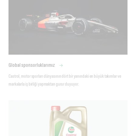
Global sponsorluklarımız
Castrol, motor sporları dünyasının dört bir yanındaki en büyük takımlar ve 
markalarla iş birliği yapmaktan gurur duyuyor. 