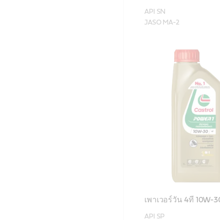
API SN 

JASO MA-2
เพาเวอร์วัน 4ที 10W-
API SP
