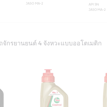
API SN

งรถจักรยานยนต์ 4 จังหวะแบบออโตเมติก