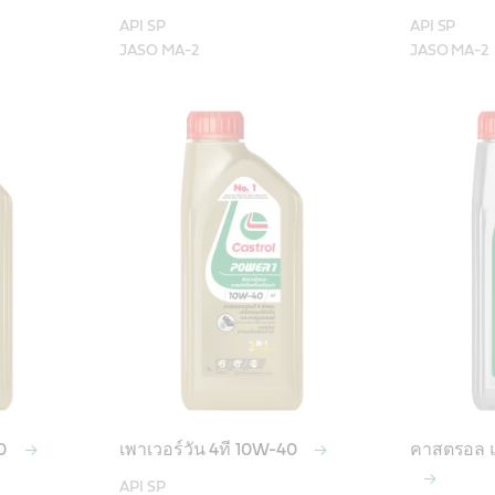
API SP

API SP

30
เพาเวอร์วัน 4ที 10W-40
คาสตรอล แ
API SP
