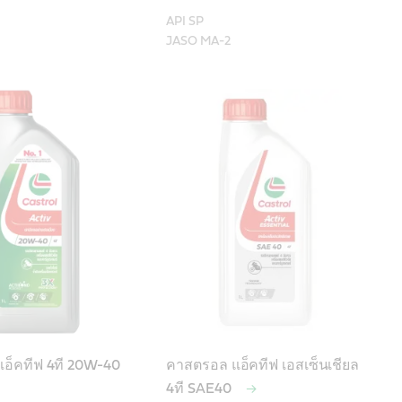
API SP

อ็คทีฟ 4ที 20W-40
คาสตรอล แอ็คทีฟ เอสเซ็นเชียล
4ที SAE40