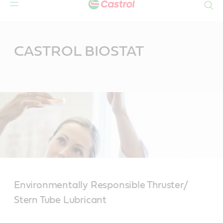
Search
Main
Content
CASTROL BIOSTAT
Environmentally Responsible Thruster/
Stern Tube Lubricant