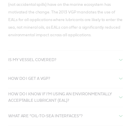
(not accidental spills) have on the marine ecosystem has
motivated the change. The 2013 VGP mandates the use of
EALs for all applications where lubricants are likely to enter the
sea, not mineral oils, as EALs can offer a significantly reduced
environmental impact across all applications.
IS MY VESSEL COVERED?
HOW DO I GET A VGP?
HOW DO I KNOW IF I’M USING AN ENVIRONMENTALLY
ACCEPTABLE LUBRICANT (EAL)?
WHAT ARE “OIL-TO-SEA INTERFACES”?