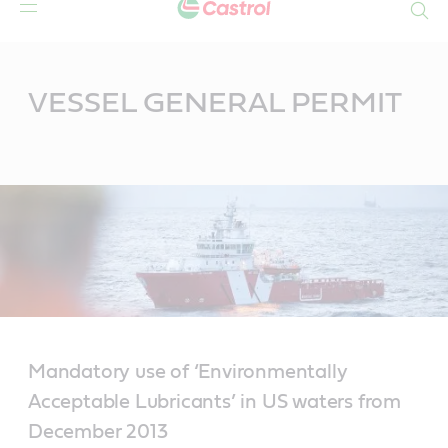
Search
Main
Content
VESSEL GENERAL PERMIT
Mandatory use of ‘Environmentally
Acceptable Lubricants’ in US waters from
December 2013