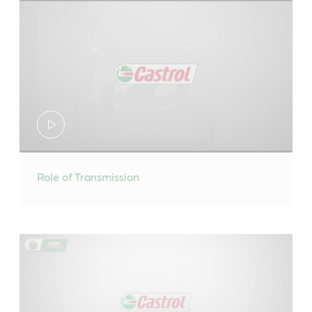
Role of Transmission
คาสตรอล TranSynd™ เป็นน้ำมันสังเคราะห์ระดับพรีเมี่ยม
สำหรับเกียร์อเนกประสงค์และเกียร์อัตโนมัติที่ได้รับการ
รับรองจาก TES 295™ และ TES 468™ สามารถแนะนำให้
คาสตรอล ทรานซ์แม็กซ์ ออฟโรด 50 เป็นน้ำมันเกียร์ที่ใช้
- รองรับเกียร์ออโตเมติกในรถยนต์ญี่ปุ่นมากกว่า
ใช้กับพาหนะทุกคันที่ใช้ Dexron® III/Mercon®
น้ำมันแร่ที่มีความบริสุทธิ์สูงที่ได้รับการออกแบบเพื่อใช้ใน
80%
ชุดส่งกำลังแบบพาวเวอร์ ชุดส่งกำลังโดยตรง ดิสก์เบรก
คาสตรอล ทรานซ์แม็กซ์ ออฟโรด 30 เป็นน้ำมันเกียร์ที่ใช้
ตรงตามหรือสูงกว่ามาตรฐานอุตสาหกรรม:
มาตรฐานน้ำมัน ATF Toyota WS และ GM
เปียก เฟืองท้ายในเครื่องจักรออฟโรดที่ต้องใช้ Caterpillar
น้ำมันแร่บริสุทธิ์ที่ได้รับการออกแบบมาเพื่อใช้ในชุดส่ง