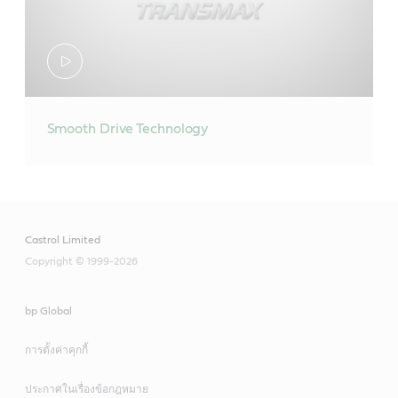
TO-4 และได้รับการแนะนำให้ใช้ในระบบขับเคลื่อน
DEXRON®-VI
กำลังแบบพาวเวอร์ ชุดส่งกำลังโดยตรง ดิสก์เบรกเปียก
Allison® TES 668™
คาสตรอลทรานแมกซ์ อากริ ทรานส์ พลัส 80W สามารถ
เครื่องจักรออฟโรดและระบบไฮดรอลิกของโคมัตสึ
เพลา เฟืองท้ายในเครื่องจักรออฟโรดที่ต้องใช้ Caterpillar
ไม่เหมาะกับเกียร์ออโตเมติกแบบ CVT
ใช้ในระบบไฮโดรลิค ชุดส่งกำลัง และ PTO ของรถ
Voith H55.6335.xx
TO-4 เกรดที่เลือกได้รับการรับรองสำหรับการใช้งานใน
แทรกเตอร์และอุปกรณ์ออฟโรด ให้การป้องกันการสึกหรอ
ตรงตามหรือสูงกว่ามาตรฐานอุตสาหกรรม:
เฟืองท้ายในเครื่องจักรออฟโรดและไฮดรอลิกของ Allison
Volvo Transmission Oil 97341
ระดับสูงตั้งแต่สตาร์ทและตลอดระยะเวลาการทำงาน
ตรงตามหรือสูงกว่ามาตรฐานอุตสาหกรรม:
C4 และโคมัตสึ
พร้อมคุณสมบัติการป้องกันการกัดกร่อนที่ดีขึ้น
MAN 339 V1
Smooth Drive Technology
SAE 50
Meets Dexron®-IIIH, Mercon®
DTFR 13C190 (MB 236.92)
Meets CAT TO-4
ตรงตามหรือสูงกว่ามาตรฐานอุตสาหกรรม:
ตรงตามหรือสูงกว่ามาตรฐานอุตสาหกรรม:
Suitable for use where JASO 1A(03), JASO 1A
สามารถใช้ทดแทน และ ผสมรวมกับ ผลิตภัณฑ์คาสต
Recommended for use in Komatsu Equipment
LV(13) is required including:
ZF TE-ML 03C, 07F (ZF004897)
รอล ทรานส์ซิน (Castrol TranSynd)
API GL-4
Castrol Limited
Toyota T III, T IV
Meets CAT TO-4
ขนาดบรรจุ
ที่รองรับมาตรฐาน Allison TES 295® และ TES 468™
Massey Fergusson M1145
Copyright © 1999-2026
Mitsubishi SP II, IIM, III, IV, PA, J3
Recommended for use in Komatsu Equipment
ได้
Volvo Transmission Oil 97303:053 (WB 101)
209 ลิตร
Mazda ATF M-III, M-V, FZ
Recommended for use where Allison C4 is
bp Global
ZF TE-ML 03E, 05F, 17E, 21F
required
ขนาดบรรจุ
Honda/Acura DW 1/Z 1
(ZF002188,ZF002189,ZF002190, ZF002191)
การตั้งค่าคุกกี้
แหล่งข้อมูลที่เป็นประโยชน์
Nissan Matic D, J,S
Meets Ford M2C134-D, Ford M2C86-B,
200 ลิตร
ขนาดบรรจุ
ประกาศในเรื่องข้อกฎหมาย