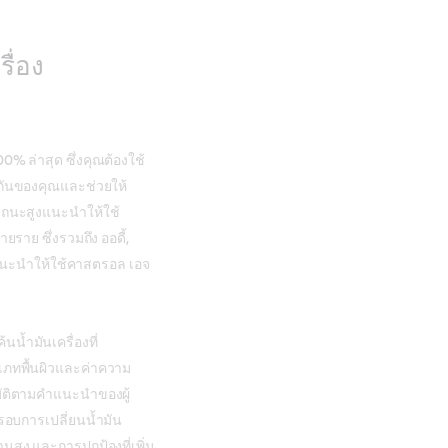
ื่อง
00% ล่าสุด ซึ่งคุณต้องใช้
ระกันของคุณและช่วยให้
รรถนะสูงแนะนำให้ใช้
ราย ซึ่งรวมถึง ออดี้,
 แนะนำให้ใช้คาสตรอล เอจ
น้ำมันเครื่องที่
ะเภทพื้นผิวและค่าความ
บัติตามคำแนะนำของผู้
นรอบการเปลี่ยนน้ำมัน
านสูง และการปกป้องที่เพิ่ม