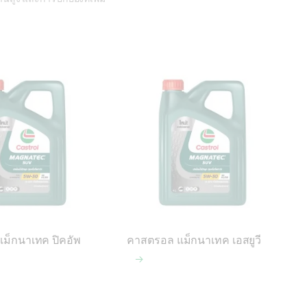
ม็กนาเทค ปิคอัพ
คาสตรอล แม็กนาเทค เอสยูวี