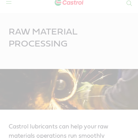
Search
Main
Content
RAW MATERIAL
PROCESSING
Castrol lubricants can help your raw
materials operations run smoothly