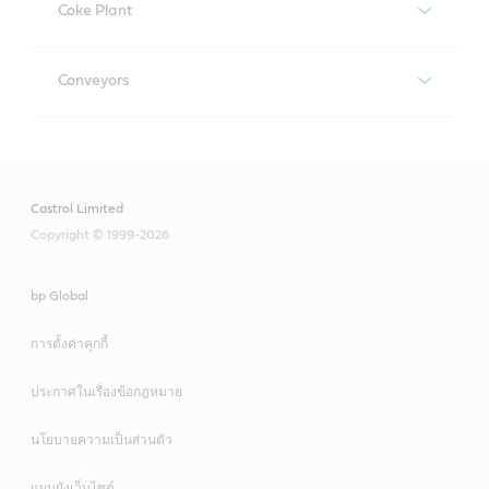
Coke Plant
Optifluid 4 EP
Alpha SP
Recommended product
GEAR DRIVES
Conveyors
Alphasyn EP
Alpha SP
THRUST BEARINGS
Recommended product
ELECTRIC MOTORS
Optigear BM
Alphasyn EP
Alphasyn EP
Longtime PD 2
IDLER
Castrol Limited
Optigear Synthetic PD
Optigear BM
Optigear Synthetic PD
Copyright © 1999-2026
Molub-Alloy BRB 572
Molub-Alloy 860 ES
Optigear Synthetic PD
Spheerol AP
bp Global
SCREENER BEARING
Spheerol EPL
DRIVE GEAR REDUCER
การตั้งค่าคุกกี้
Longtime PD 2
COUPLING
Alphasyn EP
AIR COMPRESSORS
ประกาศในเรื่องข้อกฎหมาย
BEARINGS
Molub-Alloy BRB 572
Molub-Alloy 860 ES
Optigear BM
Aircol
นโยบายความเป็นส่วนตัว
Molub-Alloy 860 ES
Spheerol EPL
Molub-Alloy 6040
Optigear Synthetic PD
แผนผังเว็บไซต์