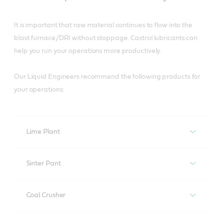
It is important that raw material continues to flow into the
blast furnace/DRI without stoppage. Castrol lubricants can
help you run your operations more productively.
Our Liquid Engineers recommend the following products for
your operations:
Lime Plant
Recommended product
Sinter Pant
Recommended product
OPEN GEAR
Coal Crusher
Molub-Alloy 8031
Recommended product
GEAR DRIVES