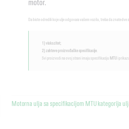
motor.
Da biste odredili koje ulje odgovara vašem vozilu, treba da znate dve s
1) viskozitet;
2) zahteve proizvođačke specifikacije
.
Svi proizvodi na ovoj strani imaju specifikaciju
MTU
i prikaz
Motorna ulja sa specifikacijom MTU kategorija ulj