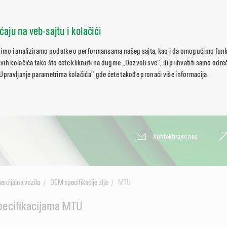
ćaju na veb-sajtu i kolačići
pimo i analiziramo podatke o performansama našeg sajta, kao i da omogućimo funk
ih kolačića tako što ćete kliknuti na dugme „Dozvoli sve”, ili prihvatiti samo odr
Upravljanje parametrima kolačića” gde ćete takođe pronaći više informacija.
Kontaktirajte nas
rcijalna vozila
OEM specifikacije ulja
MTU
pecifikacijama MTU