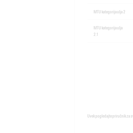
MTU kategorija ulja 2
MTU kategorija ulja
2.1
Uvek pogledajte priručnik za sv