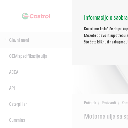
Informacije o saobra
Koristimo kolačiće da priku
Možete dozvoliti upotrebu sv
Glavni meni
što ćete kliknuti na dugme „
OEM specifikacije ulja
ACEA
API
Početak
Proizvodi
Kome
Caterpillar
Main
Motorna ulja sa s
Cummins
Content