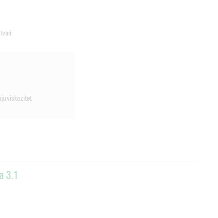
tvari:
uju viskozitet.
a 3.1