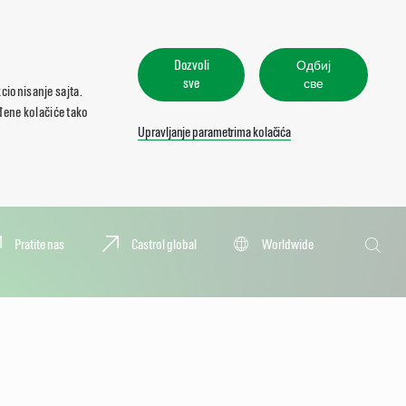
Dozvoli
Одбиј
sve
све
cionisanje sajta.
eđene kolačiće tako
Upravljanje parametrima kolačića
Pretraga
Pratite nas
Castrol global
Worldwide
Pretra