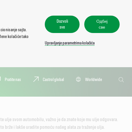
Dozvoli
Одбиј
sve
све
cionisanje sajta.
eđene kolačiće tako
Upravljanje parametrima kolačića
Pretraga
Pratite nas
Castrol global
Worldwide
Pretra
te ulje svom automobilu, važno je da znate koje mu ulje odgovara.
 brže i lakše uradite pomoću našeg alata za traženje ulja.