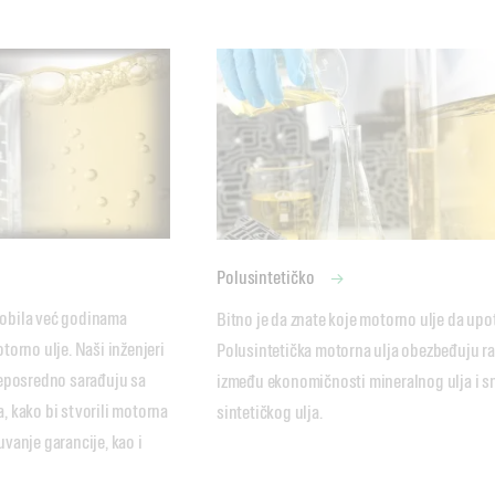
Polusintetičko
bila već godinama 
Bitno je da znate koje motorno ulje da upotr
orno ulje. Naši inženjeri 
Polusintetička motorna ulja obezbeđuju ra
eposredno sarađuju sa 
između ekonomičnosti mineralnog ulja i sn
 kako bi stvorili motorna 
sintetičkog ulja.
anje garancije, kao i 