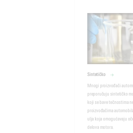
Sintetičko
Mnogi proizvođači automo
preporučuju sintetičko mot
koji se bave tečnostima n
proizvođačima automobila,
ulja koja omogućavaju očuv
delova motora.