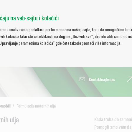
ćaju na veb-sajtu i kolačići
pimo i analiziramo podatke o performansama našeg sajta, kao i da omogućimo funk
ih kolačića tako što ćete kliknuti na dugme „Dozvoli sve”, ili prihvatiti samo odr
Upravljanje parametrima kolačića” gde ćete takođe pronaći više informacija.
Kontaktirajte nas
omobili
Formulacija motornih ulja
nih ulja
Kada treba da zameni
Pomogli smo vam da to