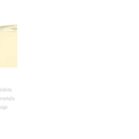
ebite. 
vnotežu 
age 