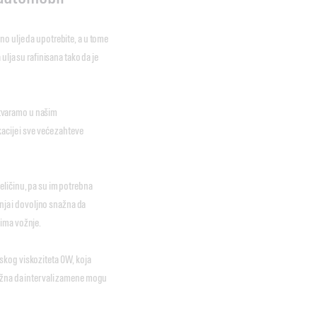
o ulje da upotrebite, a u tome
ulja su rafinisana tako da je
 stvaramo u našim
acije i sve veće zahteve
eličinu, pa su im potrebna
anja i dovoljno snažna da
vima vožnje.
skog viskoziteta 0W, koja
ažna da intervali zamene mogu