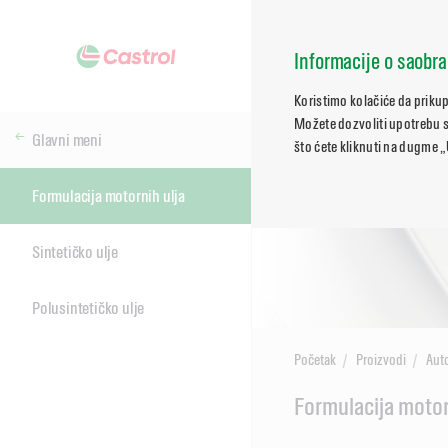
Informacije o saobra
Koristimo kolačiće da priku
Možete dozvoliti upotrebu sv
Glavni meni
što ćete kliknuti na dugme „
Formulacija motornih ulja
Sintetičko ulje
Polusintetičko ulje
Početak
Proizvodi
Aut
Main
Formulacija motor
Content