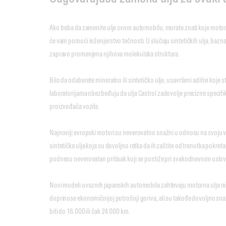
Ako treba da zamenite ulje svom automobilu, morate znati koje motorn
će vam pomoći inženjerstvo tečnosti. U slučaju sintetičkih ulja, bazna 
zapravo promenjena njihova molekulska struktura.
Bilo da odaberete mineralno ili sintetičko ulje, usavršeni aditivi koje
laboratorijama obezbeđuju da ulja Castrol zadovolje precizne specifik
proizvođača vozila.
Najnoviji evropski motori su neverovatno snažni u odnosu na svoju v
sintetička ulja koja su dovoljno retka da ih zaštite od trenutka pokret
podnesu neverovatan pritisak koji se postiže pri svakodnevnim uslo
Novi modeli uvoznih japanskih automobila zahtevaju motorna ulja ni
doprinose ekonomičnijoj potrošnji goriva, ali su takođe dovoljno sn
biti do 16.000 ili čak 24.000 km.