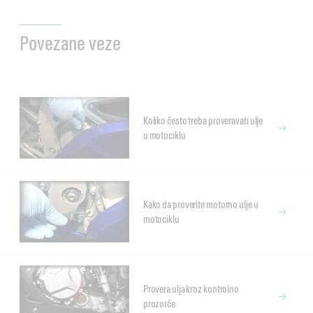
Povezane veze
Koliko često treba proveravati ulje
u motociklu
Kako da proverite motorno ulje u
motociklu
Provera ulja kroz kontrolno
prozorče