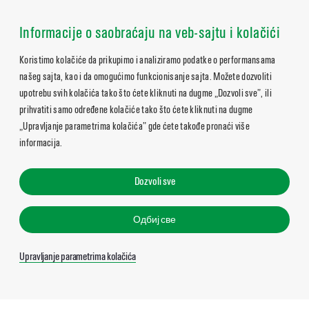
Informacije o saobraćaju na veb-sajtu i kolačići
Koristimo kolačiće da prikupimo i analiziramo podatke o performansama
našeg sajta, kao i da omogućimo funkcionisanje sajta. Možete dozvoliti
upotrebu svih kolačića tako što ćete kliknuti na dugme „Dozvoli sve”, ili
prihvatiti samo određene kolačiće tako što ćete kliknuti na dugme
„Upravljanje parametrima kolačića” gde ćete takođe pronaći više
informacija.
Dozvoli sve
Одбиј све
Upravljanje parametrima kolačića