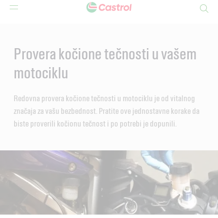
Search
Main
Content
Provera kočione tečnosti u vašem
motociklu
Redovna provera kočione tečnosti u motociklu je od vitalnog
značaja za vašu bezbednost. Pratite ove jednostavne korake da
biste proverili kočionu tečnost i po potrebi je dopunili.