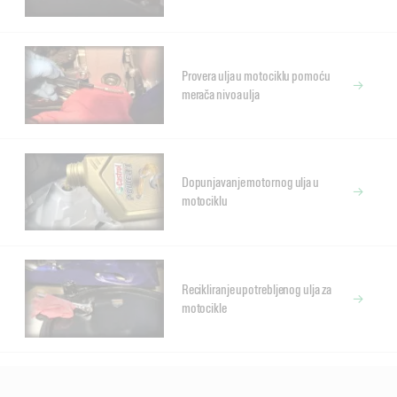
Provera ulja u motociklu pomoću
merača nivoa ulja
Dopunjavanje motornog ulja u
motociklu
Recikliranje upotrebljenog ulja za
motocikle