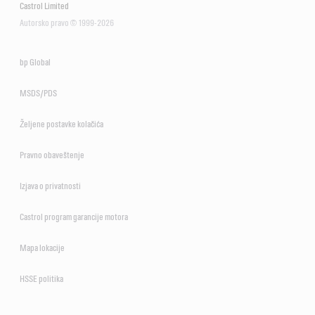
Castrol Limited
Autorsko pravo © 1999-2026
bp Global
MSDS/PDS
Željene postavke kolačića
Pravno obaveštenje
Izjava o privatnosti
Castrol program garancije motora
Mapa lokacije
HSSE politika