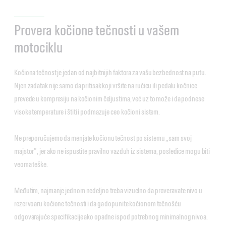
Provera kočione tečnosti u vašem
motociklu
Kočiona tečnost je jedan od najbitnijih faktora za vašu bezbednost na putu.
Njen zadatak nije samo da pritisak koji vršite na ručicu ili pedalu kočnice
prevede u kompresiju na kočionim čeljustima, već uz to može i da podnese
visoke temperature i štiti i podmazuje ceo kočioni sistem.
Ne preporučujemo da menjate kočionu tečnost po sistemu „sam svoj
majstor”, jer ako ne ispustite pravilno vazduh iz sistema, posledice mogu biti
veoma teške.
Međutim, najmanje jednom nedeljno treba vizuelno da proveravate nivo u
rezervoaru kočione tečnosti i da ga dopunite kočionom tečnošću
odgovarajuće specifikacije ako opadne ispod potrebnog minimalnog nivoa.