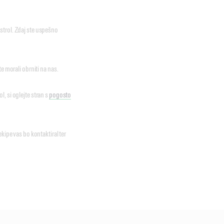
strol. Zdaj ste uspešno
e morali obrniti na nas.
, si oglejte stran s
pogosto
kipe vas bo kontaktiral ter