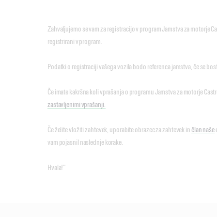
Zahvaljujemo se vam za registracijo v program Jamstva za motorje Ca
registrirani v program.
Podatki o registraciji vašega vozila bodo referenca jamstva, če se bost
Če imate kakršna koli vprašanja o programu Jamstva za motorje Castrol
zastavljenimi vprašanji.
Če želite vložiti zahtevek, uporabite obrazec za zahtevek in
član naše
e
vam pojasnil naslednje korake.
Hvala!"