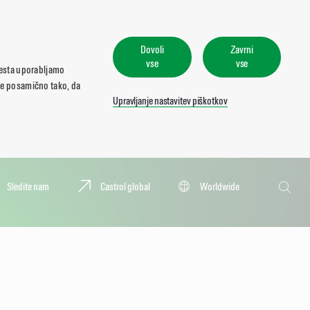
Dovoli
Zavrni
vse
vse
mesta uporabljamo
ate posamično tako, da
Upravljanje nastavitev piškotkov
Iskanje
Sledite nam
Castrol global
Worldwide
Iskanje