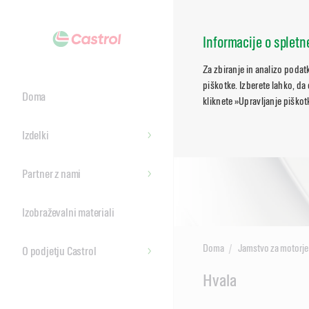
Informacije o splet
Za zbiranje in analizo poda
piškotke. Izberete lahko, da
Doma
kliknete »Upravljanje piškotk
Izdelki
Partner z nami
Izobraževalni materiali
Doma
Jamstvo za motorje
O podjetju Castrol
Main
Hvala
Content