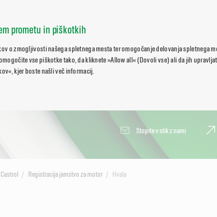
nem prometu in piškotkih
tkov o zmogljivosti našega spletnega mesta ter omogočanje delovanja spletnega 
 omogočite vse piškotke tako, da kliknete »Allow all« (Dovoli vse) ali da jih upravlj
ov«, kjer boste našli več informacij.
Stopite v stik z nami
 Castrol
Registracija jamstvo za motor
Hvala