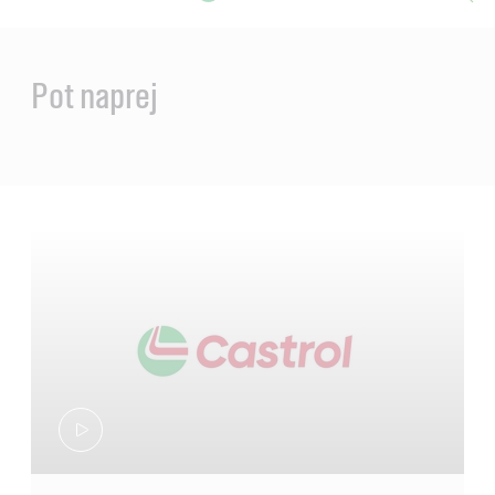
Main
Content
Pot naprej