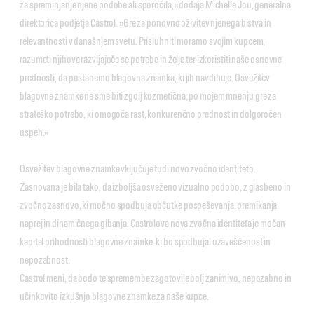
za spreminjanje njene podobe ali sporočila,« dodaja Michelle Jou, generalna
direktorica podjetja Castrol. »Gre za ponovno oživitev njenega bistva in
relevantnosti v današnjem svetu. Prisluhniti moramo svojim kupcem,
razumeti njihove razvijajoče se potrebe in želje ter izkoristiti naše osnovne
prednosti, da postanemo blagovna znamka, ki jih navdihuje. Osvežitev
blagovne znamke ne sme biti zgolj kozmetična; po mojem mnenju gre za
strateško potrebo, ki omogoča rast, konkurenčno prednost in dolgoročen
uspeh.«
Osvežitev blagovne znamke vključuje tudi novo zvočno identiteto.
Zasnovana je bila tako, da izboljša osveženo vizualno podobo, z glasbeno in
zvočno zasnovo, ki močno spodbuja občutke pospeševanja, premikanja
naprej in dinamičnega gibanja. Castrolova nova zvočna identiteta je močan
kapital prihodnosti blagovne znamke, ki bo spodbujal ozaveščenost in
nepozabnost.
Castrol meni, da bodo te spremembe zagotovile bolj zanimivo, nepozabno in
učinkovito izkušnjo blagovne znamke za naše kupce.