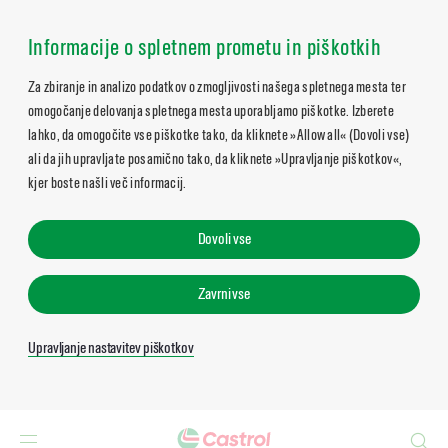
Informacije o spletnem prometu in piškotkih
Za zbiranje in analizo podatkov o zmogljivosti našega spletnega mesta ter
omogočanje delovanja spletnega mesta uporabljamo piškotke. Izberete
lahko, da omogočite vse piškotke tako, da kliknete »Allow all« (Dovoli vse)
ali da jih upravljate posamično tako, da kliknete »Upravljanje piškotkov«,
kjer boste našli več informacij.
Dovoli vse
Zavrni vse
Upravljanje nastavitev piškotkov
Search