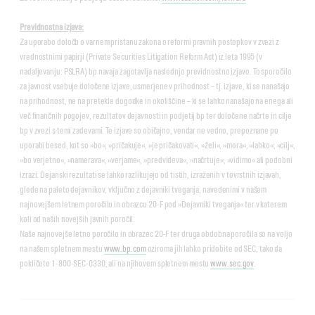
Previdnostna izjava:
Za uporabo določb o varnem pristanu zakona o reformi pravnih postopkov v zvezi z
vrednostnimi papirji (Private Securities Litigation Reform Act) iz leta 1995 (v
nadaljevanju: PSLRA) bp navaja zagotavlja naslednjo previdnostno izjavo. To sporočilo
za javnost vsebuje določene izjave, usmerjene v prihodnost – tj. izjave, ki se nanašajo
na prihodnost, ne na pretekle dogodke in okoliščine – ki se lahko nanašajo na enega ali
več finančnih pogojev, rezultatov dejavnosti in podjetij bp ter določene načrte in cilje
bp v zvezi s temi zadevami. Te izjave so običajno, vendar ne vedno, prepoznane po
uporabi besed, kot so »bo«, »pričakuje«, »je pričakovati«, »želi«, »mora«, »lahko«, »cilj«,
»bo verjetno«, »namerava«, »verjame«, »predvideva«, »načrtuje«, »vidimo« ali podobni
izrazi. Dejanski rezultati se lahko razlikujejo od tistih, izraženih v tovrstnih izjavah,
glede na paleto dejavnikov, vključno z dejavniki tveganja, navedenimi v našem
najnovejšem letnem poročilu in obrazcu 20-F pod »Dejavniki tveganja« ter v katerem
koli od naših novejših javnih poročil.
Naše najnovejše letno poročilo in obrazec 20-F ter druga obdobna poročila so na voljo
na našem spletnem mestu
www.bp.com
oziroma jih lahko pridobite od SEC, tako da
pokličete 1-800-SEC-0330, ali na njihovem spletnem mestu
www.sec.gov
.