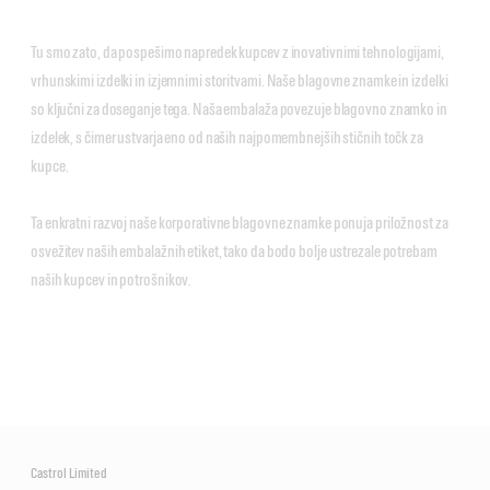
Tu smo zato, da pospešimo napredek kupcev z inovativnimi tehnologijami,
vrhunskimi izdelki in izjemnimi storitvami. Naše blagovne znamke in izdelki
so ključni za doseganje tega. Naša embalaža povezuje blagovno znamko in
izdelek, s čimer ustvarja eno od naših najpomembnejših stičnih točk za
kupce.
Ta enkratni razvoj naše korporativne blagovne znamke ponuja priložnost za
osvežitev naših embalažnih etiket, tako da bodo bolje ustrezale potrebam
naših kupcev in potrošnikov.
Castrol Limited