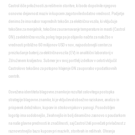
Castrol išče priložnosti za rešitve in storitve, ki bodo dopolnile njegovo
osnovno dejavnost maziv in kupcem zagotovile dodatno vrednost. Podjetje
denimo že ima nabor naprednih tekočin za električna vozila, ki vključuje
tekočine za menjalnik, tekočine za uravnavanje temperature in masti (Castrol
ON) za električna vozila, poleg tega pa je objavilo načrte za naložbo v
vrednosti približno 60 milijonov USD v nov, najsodobnejši center za
preizkušanje baterij za električna vozila (EV) in analitični laboratorij v
Združenem kraljestvu. Submer je v svoj portfelj izdelkov v celoti vključil
Castrolovo tekočino za potopno hlajenje ON za uporabo v podatkovnih
centrih.
Osvežena identiteta blagovne znamke je rezultat celovitega postopka
strategije blagovne znamke, ki je vključeval obsežne raziskave, analizo in
prispevek deležnikov, kupcev in strokovnjakov v panogi. Posodobljen
logotip ima sodobnejšo, živahnejšo in bolj dinamično zasnovo s poudarkom
na naše glavne prednosti in značilnosti, saj Castrol želi povečati privlačnost z
raznovrstnejšo bazo kupcev pri mazivih, storitvah in rešitvah. Ohranja