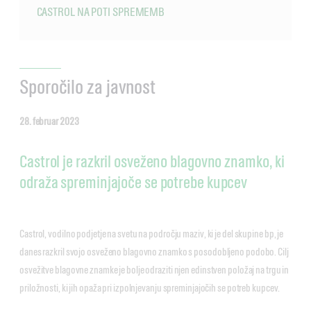
CASTROL NA POTI SPREMEMB
Sporočilo za javnost
28. februar 2023
Castrol je razkril osveženo blagovno znamko, ki
odraža spreminjajoče se potrebe kupcev
Castrol, vodilno podjetje na svetu na področju maziv, ki je del skupine bp, je
danes razkril svojo osveženo blagovno znamko s posodobljeno podobo. Cilj
osvežitve blagovne znamke je bolje odraziti njen edinstven položaj na trgu in
priložnosti, ki jih opaža pri izpolnjevanju spreminjajočih se potreb kupcev.