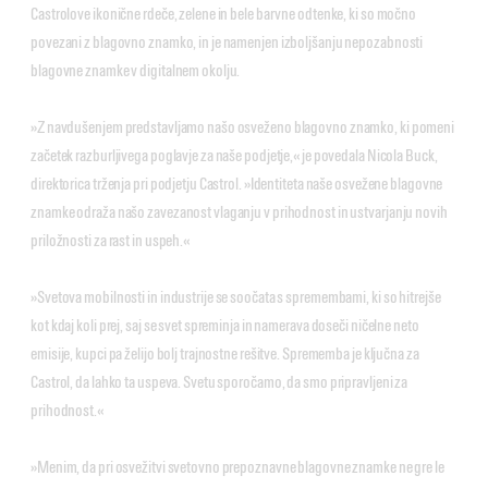
Castrolove ikonične rdeče, zelene in bele barvne odtenke, ki so močno
povezani z blagovno znamko, in je namenjen izboljšanju nepozabnosti
blagovne znamke v digitalnem okolju.
»Z navdušenjem predstavljamo našo osveženo blagovno znamko, ki pomeni
začetek razburljivega poglavje za naše podjetje,« je povedala Nicola Buck,
direktorica trženja pri podjetju Castrol. »Identiteta naše osvežene blagovne
znamke odraža našo zavezanost vlaganju v prihodnost in ustvarjanju novih
priložnosti za rast in uspeh.«
»Svetova mobilnosti in industrije se soočata s spremembami, ki so hitrejše
kot kdaj koli prej, saj se svet spreminja in namerava doseči ničelne neto
emisije, kupci pa želijo bolj trajnostne rešitve. Sprememba je ključna za
Castrol, da lahko ta uspeva. Svetu sporočamo, da smo pripravljeni za
prihodnost.«
»Menim, da pri osvežitvi svetovno prepoznavne blagovne znamke ne gre le