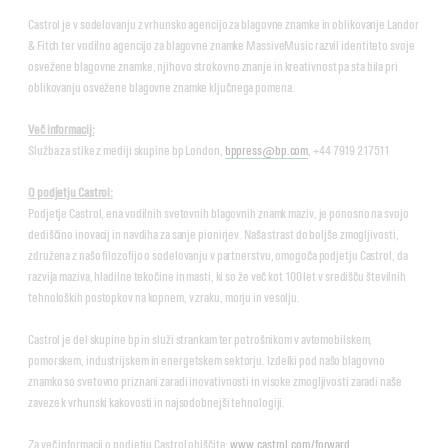
Castrol je v sodelovanju z vrhunsko agencijo za blagovne znamke in oblikovanje Landor
& Fitch ter vodilno agencijo za blagovne znamke MassiveMusic razvil identiteto svoje
osvežene blagovne znamke, njihovo strokovno znanje in kreativnost pa sta bila pri
oblikovanju osvežene blagovne znamke ključnega pomena.
Več informacij:
Služba za stike z mediji skupine bp London,
bppress@bp.com
, +44 7919 217511
O podjetju Castrol:
Podjetje Castrol, ena vodilnih svetovnih blagovnih znamk maziv, je ponosno na svojo
dediščino inovacij in navdiha za sanje pionirjev. Naša strast do boljše zmogljivosti,
združena z našo filozofijo o sodelovanju v partnerstvu, omogoča podjetju Castrol, da
razvija maziva, hladilne tekočine in masti, ki so že več kot 100 let v središču številnih
tehnoloških postopkov na kopnem, v zraku, morju in vesolju.
Castrol je del skupine bp in služi strankam ter potrošnikom v avtomobilskem,
pomorskem, industrijskem in energetskem sektorju. Izdelki pod našo blagovno
znamko so svetovno priznani zaradi inovativnosti in visoke zmogljivosti zaradi naše
zaveze k vrhunski kakovosti in najsodobnejši tehnologiji.
Za več informacij o podjetju Castrol obiščite:
www.castrol.com/forward