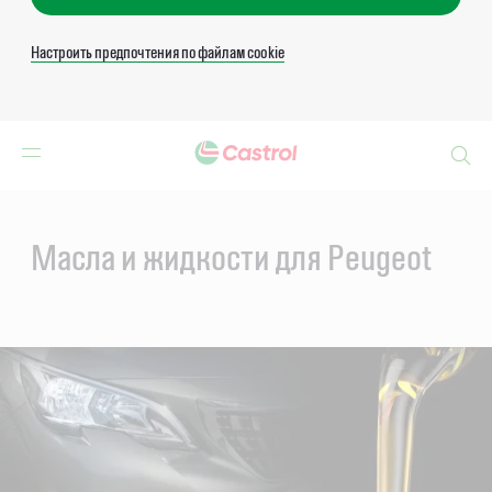
Настроить предпочтения по файлам cookie
Search
Main
Content
Масла и жидкости для Peugeot