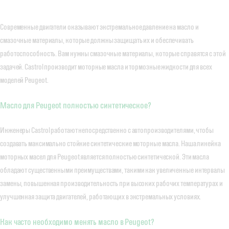
Современные двигатели оказывают экстремальное давление на масло и
смазочные материалы, которые должны защищать их и обеспечивать
работоспособность. Вам нужны смазочные материалы, которые справятся с этой
задачей. Castrol производит моторные масла и тормозные жидкости для всех
моделей Peugeot.
Масло для Peugeot полностью синтетическое?
Инженеры Castrol работают непосредственно с автопроизводителями, чтобы
создавать максимально стойкие синтетические моторные масла. Наша линейка
моторных масел для Peugeot является полностью синтетической. Эти масла
обладают существенными преимуществами, такими как увеличенные интервалы
замены, повышенная производительность при высоких рабочих температурах и
улучшенная защита двигателей, работающих в экстремальных условиях.
Как часто необходимо менять масло в Peugeot?