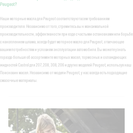
Peugeot?
Наши моторные масла для Peugeot соответствуют всем требованиям
производителя. Независимо от того, стремитесь вы к максимальной
производительности, эффективности при езде с частыми остановками или борьбе
с накоплением шлама, всегда будет моторное масло для Peugeot, отвечающее
вашим потребностям и условиям эксплуатации автомобиля. Вы можете узнать
гораздо больше об ассортименте моторных масел, тормозных и охлаждающих
жидкостей Castrol для 207, 208, 308, 206 и других моделей Peugeot, используя наш
Поисковик масел. Независимо от модели Peugeot, у нас всегда есть подходящие
смазочные материалы.