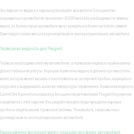
Это зависит от модели и года выпуска вашего автомобиля. Большинство
современных автомобилей проезжают 10 000 миль без необходимости замены
масла, но более старые автомобили могут нуждаться в более частой его замене.
Вам следует ознакомиться с руководством по эксплуатации вашего автомобиля.
Тормозная жидкость для Peugeot
Тормоза необходимы любому автомобилю, а тормозная жидкость крайне важна
для их стабильной работы. Хорошая тормозная жидкость должна противостоять
влаге, которая может вызвать отказ тормозов из-за паровой пробки, защищать от
коррозии и выдерживать высокие температуры торможения. Тормозная жидкость
Castrol Dot 4 для использования в большинстве автомобилей Peugeot безупречно
справляется с этой задачей. Она разработана для предотвращения паровых
пробок и защиты вашей тормозной системы. Пожалуйста, ознакомьтесь с
руководством по эксплуатации вашего автомобиля.
Какое именно моторное масло подходит для моего автомобиля