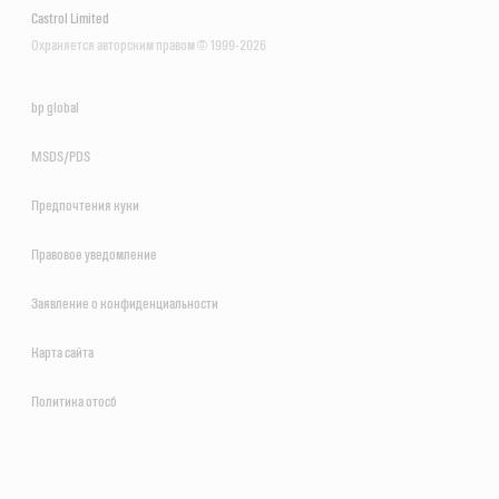
Castrol Limited
Охраняется авторским правом © 1999-2026
bp global
MSDS/PDS
Предпочтения куки
Правовое уведомление
Заявление о конфиденциальности
Карта сайта
Политика отосб