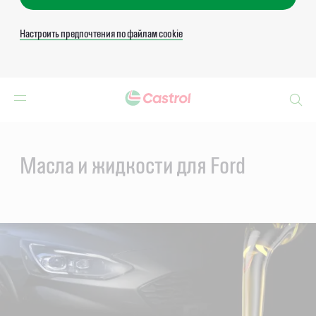
Настроить предпочтения по файлам cookie
Search
Main
Content
Масла и жидкости для Ford