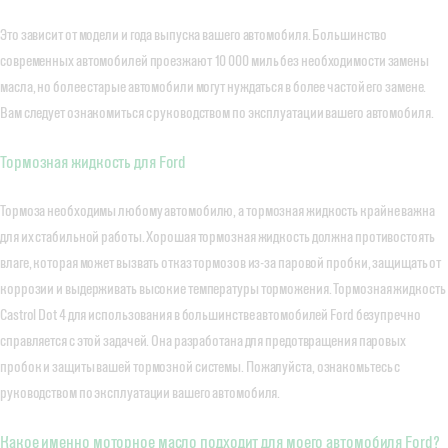
Это зависит от модели и года выпуска вашего автомобиля. Большинство
современных автомобилей проезжают 10 000 миль без необходимости замены
масла, но более старые автомобили могут нуждаться в более частой его замене.
Вам следует ознакомиться с руководством по эксплуатации вашего автомобиля.
Тормозная жидкость для Ford
Тормоза необходимы любому автомобилю, а тормозная жидкость крайне важна
для их стабильной работы. Хорошая тормозная жидкость должна противостоять
влаге, которая может вызвать отказ тормозов из-за паровой пробки, защищать от
коррозии и выдерживать высокие температуры торможения. Тормозная жидкость
Castrol Dot 4 для использования в большинстве автомобилей Ford безупречно
справляется с этой задачей. Она разработана для предотвращения паровых
пробок и защиты вашей тормозной системы. Пожалуйста, ознакомьтесь с
руководством по эксплуатации вашего автомобиля.
Какое именно моторное масло подходит для моего автомобиля Ford?