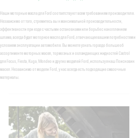
Наши моторные масла для Ford соответствуют всем требованиям производителя.
Независимо от того, стремитесь вы к максимальной производительности,
эффективности при езде с частыми остановками или борьбе с накоплением
шлама, всегда будет моторное масло для Ford, отвечающее вашим потребностям и
условиям эксплуатации автомобиля. Вы можете узнать гораздо больше об
ассортименте моторных масел, тормозных и охлаждающих жидкостей Castrol
для Focus, Fiesta, Kuga, Mondeo и других моделей Ford, используя наш Поисковик
масел. Независимо от модели Ford, у нас всегда есть подходящие смазочные
материалы.