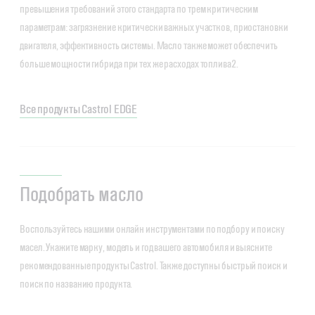
превышения требований этого стандарта по трем критическим
параметрам: загрязнение критически важных участков, приостановки
двигателя, эффективность системы. Масло также может обеспечить
больше мощности гибрида при тех же расходах топлива2.
Все продукты Castrol EDGE
Подобрать масло
Воспользуйтесь нашими онлайн инструментами по подбору и поиску
масел. Укажите марку, модель и год вашего автомобиля и выясните
рекомендованные продукты Castrol. Также доступны быстрый поиск и
поиск по названию продукта.