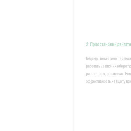
2. Приостановки двигат
Гибриды постоянно переклю
работать на низких оборота
разгоняться до высоких. Не
эффективность и защиту дви