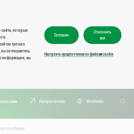
 сайта, которые
Отклонить
Согласен
ость
все
сайтах третьих
, вы соглашаетесь
Настроить предпочтения по файлам cookie
ше информации, вы
Поиск
ься с нами
Кастрол глобал
Worldwide
Поиск
ваются гибриды