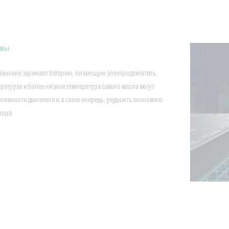
емы
становке заряжает батарею, питающую электродвигатель.
ратурах и более низкая температура самого масла могут
ивности двигателя и, в свою очередь, ухудшить экономию
тора.