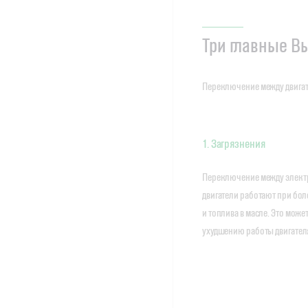
Три главные В
Переключение между двигате
1. Загрязнения
Переключение между электр
двигатели работают при бол
и топлива в масле. Это може
ухудшению работы двигател