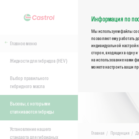
Информация по пос
Мы используем файлы cook
позволяют ему работать д
Главное меню
индивидуальной настройки
сторон, входящих в одну и
на использование нами фа
Жидкости для гибридов (HEV)
можете настроить ваши пр
Выбор правильного
гибридного масла
Вызовы, с которыми
сталкиваются гибриды
Установление нашего
Главная
Продукция
Д
стандарта для гибридных