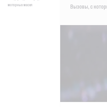
моторных масел
Main
Вызовы, с кото
Content