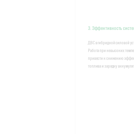
3. Эффективность сист
ДВС в гибридной силовой у
Работа при невысоких темпе
привести к снижению эффект
топлива и зарядку аккумуля