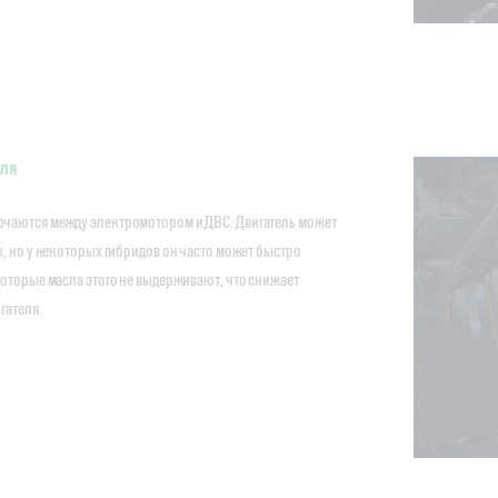
еля
чаются между электромотором и ДВС. Двигатель может
х, но у некоторых гибридов он часто может быстро
которые масла этого не выдерживают, что снижает
гателя.