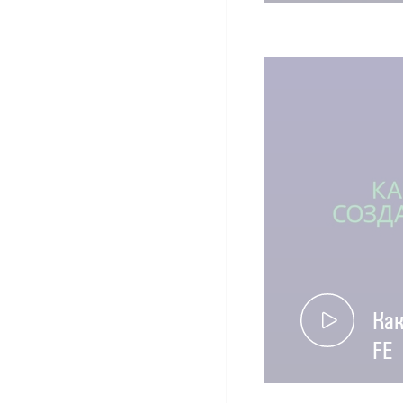
Как
FE