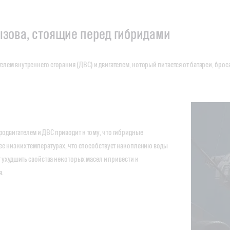
ызова, стоящие перед гибридами
лем внутреннего сгорания (ДВС) и двигателем, который питается от батареи, бр
одвигателем и ДВС приводит к тому, что гибридные
ее низких температурах, что способствует накоплению воды
т ухудшить свойства некоторых масел и привести к
я.