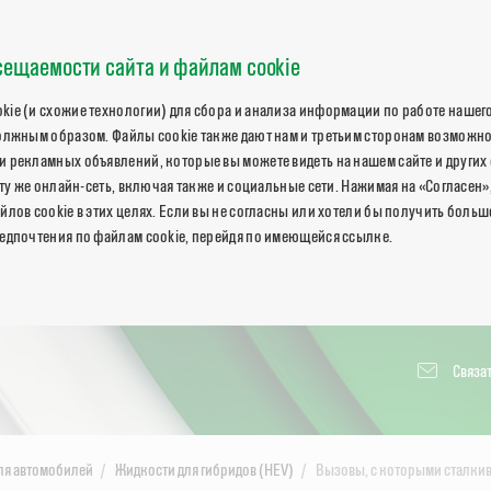
ещаемости сайта и файлам cookie
ie (и схожие технологии) для сбора и анализа информации по работе нашего
олжным образом. Файлы cookie также дают нам и третьим сторонам возможн
 рекламных объявлений, которые вы можете видеть на нашем сайте и других 
 ту же онлайн-сеть, включая также и социальные сети. Нажимая на «Согласен»
йлов cookie в этих целях. Если вы не согласны или хотели бы получить боль
едпочтения по файлам cookie, перейдя по имеющейся ссылке.
Связат
ля автомобилей
Жидкости для гибридов (HEV)
Вызовы, с которыми сталки