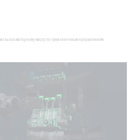
осает вызов моторному маслу по трем ключевым направлениям: