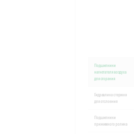
Подшипники
нагнетателя воздуха
для сгорания
Гидравлика стержня
для отслоения
Подшипники
прижимного ролика