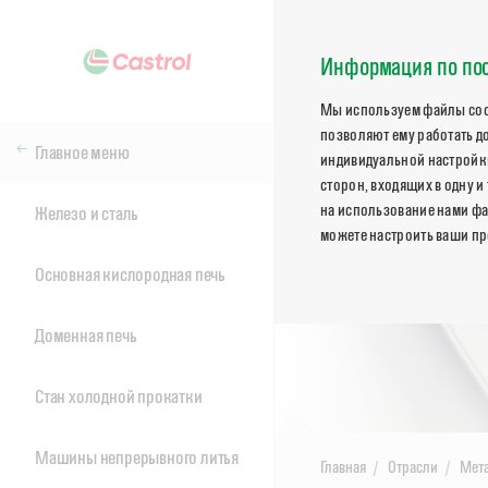
Информация по пос
Мы используем файлы cook
позволяют ему работать д
Главное меню
индивидуальной настройки
сторон, входящих в одну и
на использование нами фа
Железо и сталь
можете настроить ваши пр
Основная кислородная печь
Доменная печь
Стан холодной прокатки
Машины непрерывного литья
Главная
Отрасли
Мет