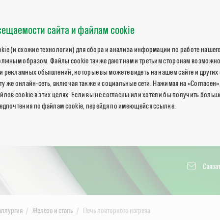
ещаемости сайта и файлам cookie
ie (и схожие технологии) для сбора и анализа информации по работе нашего
олжным образом. Файлы cookie также дают нам и третьим сторонам возможн
 рекламных объявлений, которые вы можете видеть на нашем сайте и других 
 ту же онлайн-сеть, включая также и социальные сети. Нажимая на «Согласен»
йлов cookie в этих целях. Если вы не согласны или хотели бы получить боль
едпочтения по файлам cookie, перейдя по имеющейся ссылке.
Связат
аллургия
Железо и сталь
Печь повторного нагрева