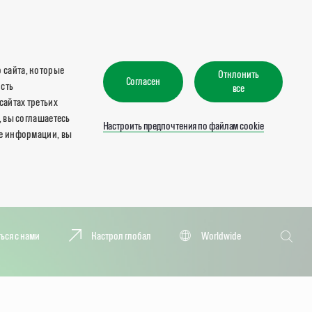
 сайта, которые
Отклонить
Согласен
ость
все
сайтах третьих
, вы соглашаетесь
Настроить предпочтения по файлам cookie
ше информации, вы
Поиск
ься с нами
Кастрол глобал
Worldwide
Поиск