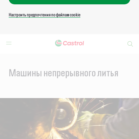
Настроить предпочтения по файлам cookie
Search
Main
Content
Машины непрерывного литья