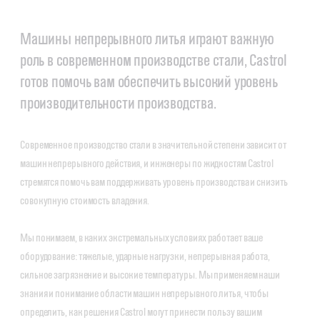
Машины непрерывного литья играют важную
роль в современном производстве стали, Castrol
готов помочь вам обеспечить высокий уровень
производительности производства.
Современное производство стали в значительной степени зависит от
машин непрерывного действия, и инженеры по жидкостям Castrol
стремятся помочь вам поддерживать уровень производства и снизить
совокупную стоимость владения.
Мы понимаем, в каких экстремальных условиях работает ваше
оборудование: тяжелые, ударные нагрузки, непрерывная работа,
сильное загрязнение и высокие температуры. Мы применяем наши
знания и понимание области машин непрерывного литья, чтобы
определить, как решения Castrol могут принести пользу вашим