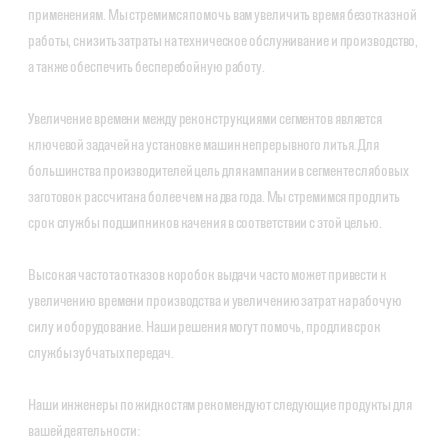
применениям. Мы стремимся помочь вам увеличить время безотказной
работы, снизить затраты на техническое обслуживание и производство,
а также обеспечить бесперебойную работу.
Увеличение времени между реконструкциями сегментов является
ключевой задачей на установке машин непрерывного литья. Для
большинства производителей цель для кампании в сегменте слябовых
заготовок рассчитана более чем на два года. Мы стремимся продлить
срок службы подшипников качения в соответствии с этой целью.
Высокая частота отказов коробок выдачи часто может привести к
увеличению времени производства и увеличению затрат на рабочую
силу и оборудование. Наши решения могут помочь, продлив срок
службы зубчатых передач.
Наши инженеры по жидкостям рекомендуют следующие продукты для
вашей деятельности: